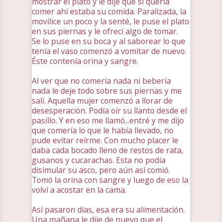
mostrar el plato y le dije que si quería
comer ahí estaba su comida. Paralizada, la
movilice un poco y la senté, le puse el plato
en sus piernas y le ofrecí algo de tomar.
Se lo puse en su boca y al saborear lo que
tenía el vaso comenzó a vomitar de nuevo.
Éste contenía orina y sangre.
Al ver que no comería nada ni bebería
nada le deje todo sobre sus piernas y me
salí. Aquella mujer comenzó a llorar de
desesperación. Podía oír su llanto desde el
pasillo. Y en eso me llamó...entré y me dijo
que comería lo que le había llevado, no
pude evitar reírme. Con mucho placer le
daba cada bocado lleno de restos de rata,
gusanos y cucarachas. Esta no podía
disimular su asco, pero aún así comió.
Tomó la orina con sangre y luego de eso la
volví a acostar en la cama.
Así pasaron días, esa era su alimentación.
Una mañana le dije de nuevo que el