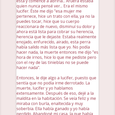
ésta y comencé a abrirla... Afuera estaba
quien nunca pensé ver... Era el mismo
lucifer. Éste me dijo "esa mujer me
pertenece, hice un trato con ella, ya no la
puedes tocar, hice que su cuerpo
reaccionara de nuevo, disminuí su dolor y
ahora está lista para cobrar su herencia,
herencia que le dejaste. Estaba realmente
enojado, enfurecido, airado, esta perra
había salido más lista que yo. No podía
hacer nada, la muerte entonces me dijo "es
hora de irnos, hice lo que me pediste pero
con el rey de las tinieblas no se puede
hacer nada".
Entonces, le dije algo a lucifer, puesto que
sentía que no podía irme derrotado. La
muerte, lucifer y yo hablamos
extensamente. Después de eso, dejé a la
maldita en la habitación. Se veía feliz y me
miraba con burla, enaltecida y muy
soberbia. Ella había ganado y yo había
perdido. Abandoné mi casa, la que había