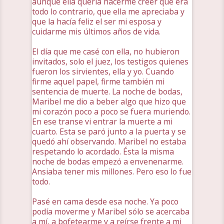
aunque ella quería hacerme creer que era
todo lo contrario, que ella me apreciaba y
que la hacía feliz el ser mi esposa y
cuidarme mis últimos años de vida.
El día que me casé con ella, no hubieron
invitados, solo el juez, los testigos quienes
fueron los sirvientes, ella y yo. Cuando
firme aquel papel, firme también mi
sentencia de muerte. La noche de bodas,
Maribel me dio a beber algo que hizo que
mi corazón poco a poco se fuera muriendo.
En ese transe vi entrar la muerte a mi
cuarto. Esta se paró junto a la puerta y se
quedó ahí observando. Maribel no estaba
respetando lo acordado. Ésta la misma
noche de bodas empezó a envenenarme.
Ansiaba tener mis millones. Pero eso lo fue
todo.
Pasé en cama desde esa noche. Ya poco
podía moverme y Maribel sólo se acercaba
a mí, a bofetearme y a reírse frente a mi