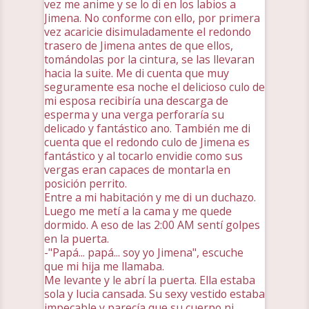
vez me anime y se lo di en los labios a
Jimena. No conforme con ello, por primera
vez acaricie disimuladamente el redondo
trasero de Jimena antes de que ellos,
tomándolas por la cintura, se las llevaran
hacia la suite. Me di cuenta que muy
seguramente esa noche el delicioso culo de
mi esposa recibiría una descarga de
esperma y una verga perforaría su
delicado y fantástico ano. También me di
cuenta que el redondo culo de Jimena es
fantástico y al tocarlo envidie como sus
vergas eran capaces de montarla en
posición perrito.
Entre a mi habitación y me di un duchazo.
Luego me metí a la cama y me quede
dormido. A eso de las 2:00 AM sentí golpes
en la puerta.
-"Papá... papá... soy yo Jimena", escuche
que mi hija me llamaba.
Me levante y le abrí la puerta. Ella estaba
sola y lucia cansada. Su sexy vestido estaba
impecable y parecía que su cuerpo ni