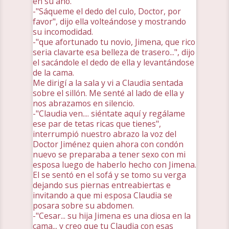
en su ano.
-"Sáqueme el dedo del culo, Doctor, por
favor", dijo ella volteándose y mostrando
su incomodidad.
-"que afortunado tu novio, Jimena, que rico
seria clavarte esa belleza de trasero...", dijo
el sacándole el dedo de ella y levantándose
de la cama.
Me dirigí a la sala y vi a Claudia sentada
sobre el sillón. Me senté al lado de ella y
nos abrazamos en silencio.
-"Claudia ven.... siéntate aquí y regálame
ese par de tetas ricas que tienes",
interrumpió nuestro abrazo la voz del
Doctor Jiménez quien ahora con condón
nuevo se preparaba a tener sexo con mi
esposa luego de haberlo hecho con Jimena.
El se sentó en el sofá y se tomo su verga
dejando sus piernas entreabiertas e
invitando a que mi esposa Claudia se
posara sobre su abdomen.
-"Cesar... su hija Jimena es una diosa en la
cama... y creo que tu Claudia con esas