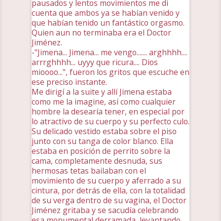
pausados y lentos movimientos me di
cuenta que ambos ya se habían venido y
que habían tenido un fantástico orgasmo.
Quien aun no terminaba era el Doctor
Jiménez.
-"Jimena... Jimena... me vengo....... arghhhh....
arrrghhhh... uyyy que ricura.... Dios
mioooo...", fueron los gritos que escuche en
ese preciso instante.
Me dirigí a la suite y allí Jimena estaba
como me la imagine, así como cualquier
hombre la desearía tener, en especial por
lo atractivo de su cuerpo y su perfecto culo.
Su delicado vestido estaba sobre el piso
junto con su tanga de color blanco. Ella
estaba en posición de perrito sobre la
cama, completamente desnuda, sus
hermosas tetas bailaban con el
movimiento de su cuerpo y aferrado a su
cintura, por detrás de ella, con la totalidad
de su verga dentro de su vagina, el Doctor
Jiménez gritaba y se sacudía celebrando
esa monumental derramada, levantando