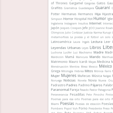
of Thrones
Gargamel
Gatos
Gau
Gárgolas
Guaraní
Graffitis
Gramática
Guadalajara
G
Hija
Potter
Hermanas
Hermanos
Hijastr
Humor
Horror
Hospital
Hot
Igle
Simpson
Internet
Inglaterra
Instagram
Insultos
Interrac
Japón
Jefe
Jeepers Creepers
JJOO
Joanne Rowli
Olimpicos
Julio Cortázar
Justicia
Karma
Kurupi
metamorfosis
La poesía y el fútbol un solo 
Lectura
Latinoamérica
Leer
Laura Ingals
Lite
Libros
Leyendas Urbanas
Leyes
Madre
Madr
Luchona
Lucifer
Luz
Machismo
Marido
Mamá
Maldición
Manicura
Marihua
Matrimonio
Mauro Icardi
Medicina
M
Mayas
México
Menstruación
Mentira
Messi
Mexico
Mitos
Griega
Mitología Hebrea
Mónica Farro
Mujeres
Mujer
Muñecas
Música
Nalgas
Noticias
Novia
Noruega
Novela
Nuera
Ocu
Padres
Pájaros
Padrastro
Padrino
Palab
Paranormal
Pareja
Pasado
Pastor
Patagonia
Pesadillas
Perseverancia
Pete
Pinocho
Pinto
Poemas para esa orto
Poemas para ese orto
P
Poesías
Poesía
Miami
Poesías de estación
Porno
Pombero
Popol Vuh
Presidente
Preso
P
Puta