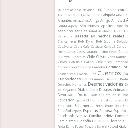
100 Poesias con A
10 poesías para Navidad
Ahijada
Accion Noetica
Agatha Christie
Albert 
Amantes
Amiga
Amigo
Amistad
Amazonas
Año Nuevo
Apellido
Apodo
Saint-Exupery
Asesinos seriales
Astral
Atletismo
Audio
Au
Basada en hechos reales
Barcelona
Blancanieces
Bob Dylan
Bob Esponja
Boludo
Cadáveres
Cádiz
Café
Calafate
Canadá
Cancio
Celeb
Diem
Cartas
Casos
Cataluña
Ceibo
Celda
Chile
Chiste
Bukowski
Charrúas
Chris Namús
Colas
Colombia
Colegiala
Colibrí
Comedia
Cornudo
Cor
Conspiración
Coquena
Cordoba
Cuentos
Cu
Cristianismo
Croacia
Cuba
Curiosidades
Datos Curiosos
Deborah Rodr
Desmotivaciones
Derechos Humanos
De
Diablo
Dibujos Animado
del Orgasmo
Diario
Divorciada
Doctor
Don Quijote de la Ma
Educación
Egipto
El hombre del sombrero
E
Enfermeras
Empleada
Entes
Entre Ríos
Ent
Espíritus
Esposa
Español
Esposo
Espejo
Familia
Familia Jodida
Famos
Facebook
Feminismo
Filosofía
Florencia 
Fin de año
Gabr
Fútbol
Frida Kahlo
Fuego
Fuego y Sangre