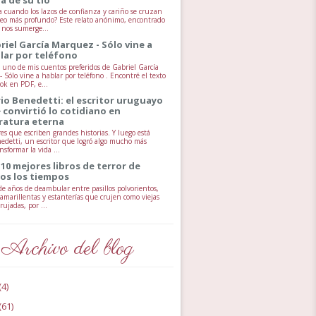
 cuando los lazos de confianza y cariño se cruzan
seo más profundo? Este relato anónimo, encontrado
, nos sumerge...
riel García Marquez - Sólo vine a
lar por teléfono
uno de mis cuentos preferidos de Gabriel García
 Sólo vine a hablar por teléfono . Encontré el texto
ok en PDF, e...
io Benedetti: el escritor uruguayo
 convirtió lo cotidiano en
eratura eterna
es que escriben grandes historias. Y luego está
edetti, un escritor que logró algo mucho más
ansformar la vida ...
 10 mejores libros de terror de
os los tiempos
e años de deambular entre pasillos polvorientos,
 amarillentas y estanterías que crujen como viejas
ujadas, por ...
Archivo del blog
(4)
(61)