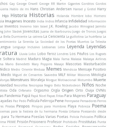
chos
Gay
George Orwell
George RR Martin
Gigantes
Gorditos
Gordos
Hans Christian Andersen
Harry
uerra
Hablo de mi
Hansel y Gretel
Historias
Historia
Hijo
a
Holanda
Hombre lobo
Homero
Imagenes
Incesto
Infidelidad
sia
Infancia
India
Indios
Información
Inventos
J.K. Rowling
ial
Invierno
Irán
Israel
Jacobo Winograd
Jaimito
Jovencitas
ng
John Sladek
Juana de Ibarbourou
Juego de Tronos
Juegos
La Cenicienta
La Bella Durmiente
La catrera
La guillotina
La huérfana
La
sentimiento
La Sirenita
La Sociedad de los Poetas Muertos
La Telesita
Leyenda
Leyendas
Lengua
Lenguaje Inclusivo
Lesbianas
Letra
ratura
Lobo feroz
Los Pitufos
Lluvia
Lobo
Londres
Los Rugrats
e Soltera
Maduro
Magia
Madrid
Mala Fama
Malasia
Malasya Airlines
Mascotas
Masturbación
na
Mario Benedetti
Mary Poppins
Masaje
Memes
édico
Mensaje Positivo
Medio Oriente
Medusa
Mendoza
Miedo
MILF
Mitología
Miguel de Cervantes Saavedra
Militar
Misiones
Monstruos
Muerte
Moraleja
Monjas
Morgue
Motivacional
Motumbo
Niños
Navidad
Noche
Necrofilia
Necropsia
Negro Beto
Nickelodeon
Origen
Oda
Orgasmo
Orgía
Orto
Ouija
OVNIs
ltista
Orfanato
Paraguay
ras
Pandemia
Papá
Para Mujeres
Papá Noel
Papas Fritas
Pene
Payadas
Película
Pelirroja
Paz
Pedo
Pennywise
Pensadores
Perros
Poema
Piropos
Playa
res
Piratas
Piropos para Hombres
Pobreza
oemas para la fiestera de tu hermana
Poesía Urbana
Poesiando desde
s para Tu Hermana
Poesías Varias
Poetas
Política
Policía
Policiales
Prisión
Prisionero
Profesor
Prostitutas
rima
PRIME
Prohibido
Punta
Redes Sociales
Reencarnación