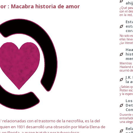
ahi
ror : Macabra historia de amor
¿Qué pasa
con el de
en la red
Est
est
cor
No solo e
ellas lle
¿La litera
Haa
his
mem
Mientras 
Haaland e
ocurrió d
J.K.
la 
¿Sabías q
Potter esc
y la esper
Los
Det
Con
Durante d
entrañabl
relacionadas con el trastorno de la necrofilia, es la del
una alegor
quien en 1931 desarrolló una obsesión por María Elena de
Rel
en Florida, a quien trataba por tuberculosis.
pol