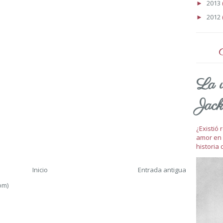
2013
►
2012
►
La v
Jack
¿Existió
amor en 
historia 
Inicio
Entrada antigua
om)