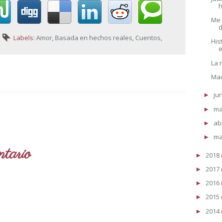
Me 
d
Labels:
Amor
,
Basada en hechos reales
,
Cuentos
,
His
La 
Mac
ju
►
m
►
ab
►
ma
►
tario
2018
►
2017
►
2016
►
2015
►
2014
►