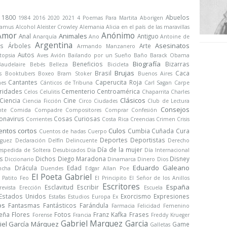
1800
Abuelos
1984
2016
2020
2021
4 Poemas Para Martita
Aborigen
Camus
Alcohol
Aleister Crowley
Alemania
Alicia en el país de las maravillas
Amor
Anónimo
Animales
Anal
Antiguo
Anarquía
Ano
Antoine de
Argentina
Asesinatos
s
Árboles
Arte
Armando Manzanero
Autos
topsia
Aves
Avión
Bailando por un Sueño
Baño
Barack Obama
Biografía
Beneficios
Bizarras
Baudelaire
Bebés
Belleza
Bicicleta
Brujas
Brasil
Caca
s
Booktubers
Boxeo
Bram Stoker
Buenos Aires
Cantantes
Caperucita Roja
nes
Cánticos de Tribuna
Carl Sagan
Carpe
ridades
Cementerio
Centroamérica
Celos
Celulitis
Chaparrita
Charles
Clásicos
Ciencia
Cine
Ciencia Ficción
Circo
Ciudades
Club de Lectura
Consejos
nte
Comida
Compadre
Compositores
Comprar
Confesión
onavirus
Cosas Curiosas
Corrientes
Costa Rica
Creencias
Crimen
Crisis
entos cortos
Culos
Cumbia
Cuñada
Cura
Cuentos de hadas
Cuerpo
Deportes
Deportistas
iguez
Declaración
Delfín
Delincuente
Derecho
Día de la mujer
spedida de Soltera
Desubicados
Día
Día Internacional
s
Dichos
Diego Maradona
Disney
Diccionario
Dinamarca
Dinero
Dios
Eduardo Galeano
Drácula
Edad
ncha
Duendes
Edgar Allan Poe
El Poeta Gabriel
l Patito Feo
El Principito
El Señor de los Anillos
Escritores
España
Esclavitud
Escribir
revista
Erección
Escuela
Estados Unidos
Exorcismo
Expresiones
Estafas
Estudios
Europa
Ex
os
Fantasmas
Fantásticos
Farándula
Farmacia
Felicidad
Femenino
Peña
Flores
Fotos
Franz Kafka
Frases
Forense
Francia
Freddy Krueger
Gabriel Marquez Garcia
iel García Márquez
Game
Galletas