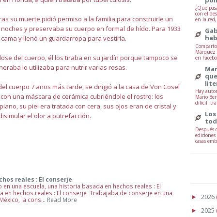
¿Qué pasa
con el de
s su muerte pidió permiso a la familia para construirle un
en la red
s noches y preservaba su cuerpo en formal de hído. Para 1933
Gab
hab
n cama y llenó un guardarropa para vestirla.
Comparto 
Márquez -
e del cuerpo, él los tiraba en su jardín porque tampoco se
en Facebo
raba lo utilizaba para nutrir varias rosas.
Mar
que
lit
el cuerpo 7 años más tarde, se dirigió a la casa de Von Cosel
Hay autor
 con una máscara de cerámica cubriéndole el rostro: los
Mario Ben
difícil: tr
no, su piel era tratada con cera, sus ojos eran de cristal y
Los
imular el olor a putrefacción.
tod
Después d
ediciones
casas embr
hos reales : El conserje
o en una escuela, una historia basada en hechos reales : El
a en hechos reales : El conserje Trabajaba de conserje en una
2026
►
México, la cons…
Read More
2025
►