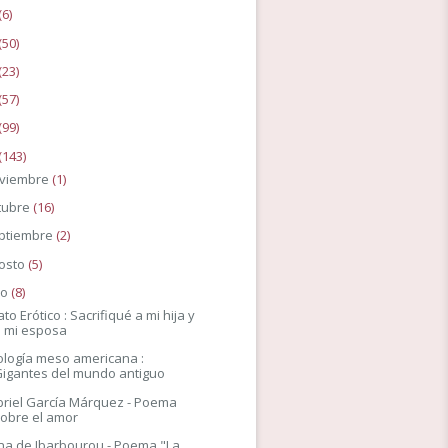
(6)
(50)
(23)
(57)
(99)
(143)
viembre
(1)
tubre
(16)
ptiembre
(2)
osto
(5)
io
(8)
ato Erótico : Sacrifiqué a mi hija y
a mi esposa
ología meso americana :
Gigantes del mundo antiguo
riel García Márquez - Poema
sobre el amor
na de Ibarbourou - Poema "La