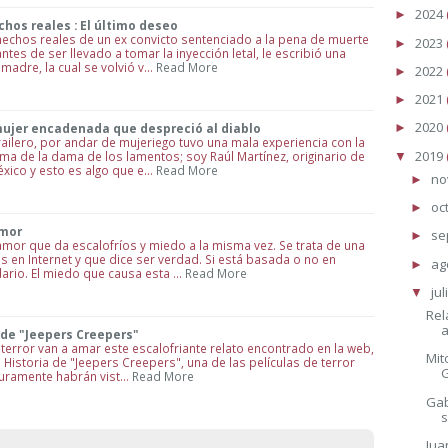
2024
►
hos reales : El último deseo
hechos reales de un ex convicto sentenciado a la pena de muerte
2023
►
tes de ser llevado a tomar la inyección letal, le escribió una
madre, la cual se volvió v…
Read More
2022
►
2021
►
2020
 mujer encadenada que despreció al diablo
►
railero, por andar de mujeriego tuvo una mala experiencia con la
2019
a de la dama de los lamentos; soy Raúl Martínez, originario de
▼
xico y esto es algo que e…
Read More
no
►
oc
►
amor
se
►
 amor que da escalofríos y miedo a la misma vez. Se trata de una
 en Internet y que dice ser verdad. Si está basada o no en
ag
►
ario. El miedo que causa esta …
Read More
jul
▼
Rel
 de "Jeepers Creepers"
terror van a amar este escalofriante relato encontrado en la web,
Mit
 Historia de "Jeepers Creepers", una de las películas de terror
uramente habrán vist…
Read More
Gab
Jua