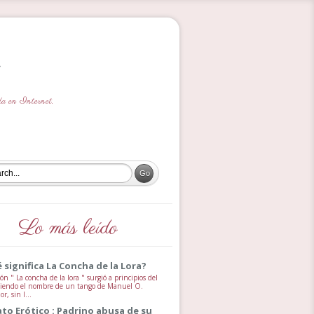
ada en Internet.
Lo más leído
 significa La Concha de la Lora?
ón " La concha de la lora " surgió a principios del
 siendo el nombre de un tango de Manuel O.
, sin l...
ato Erótico : Padrino abusa de su