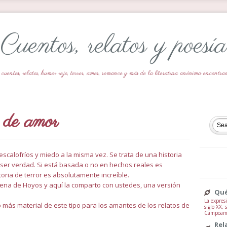
Cuentos, relatos y poesía
 cuentos, relatos, humor rojo, terror, amor, romance y más de la literatura anónima encontr
 de amor
escalofríos y miedo a la misma vez. Se trata de una historia
ser verdad. Si está basada o no en hechos reales es
oria de terror es absolutamente increíble.
Elena de Hoyos y aquí la comparto con ustedes, una versión
Qué
La expresi
 más material de este tipo para los amantes de los relatos de
siglo XX,
Campoamor
Rel