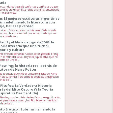
jada
 cuando los lazos de confianza y cariño se cruzan
seo más profundo? Este relato anónimo, encontrado
, nos sumerge...
as 12 mujeres escritoras argentinas
án redefiniendo la literatura con
aje, belleza y verdad
scriben. Estas mujeres transforman. Cada una de
va en su obra una verdad que no se puede ignorar.
tura puede ser...
land y el libro vikingo de 1594: la
toria literaria que une fútbol,
oria y cultura
millones de personas hablan de los goles de Erling
n el Mundial 2026, hay otra jugada suya que no
entro de una ca...
 Rowling: la historia real detrás de
autora de Harry Potter
ue la autora que creó el universo mágico de Harry
ribió su primer libro entre la pobreza, la depresión
anza de ...
 Pitufos: La Verdadera Historia
rás del Mito Oscuro (Y la Teoría
spirativa Desmentida)
écadas, una inquietante teoría ha perseguido a los
es personajes azules: ¿Los Pitufos son en realidad
ía de los ...
ato Erótico : Sobrina mamando la
la de su tío