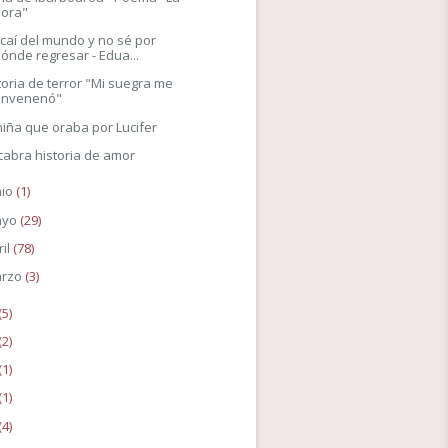
hora"
caí del mundo y no sé por
ónde regresar - Edua...
toria de terror "Mi suegra me
envenenó"
niña que oraba por Lucifer
abra historia de amor
nio
(1)
ayo
(29)
ril
(78)
rzo
(3)
(5)
(2)
(1)
(1)
(4)