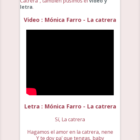
Catrera", también pusimos el
video y
letra
.
Video : Mónica Farro - La catrera
Letra : Mónica Farro - La catrera
Sí, La catrera
Hagamos el amor en la catrera, nene
Y te doy pa' que tengas, baby