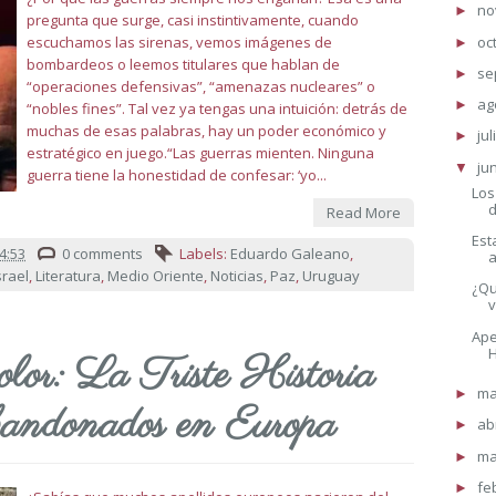
no
►
pregunta que surge, casi instintivamente, cuando
oc
escuchamos las sirenas, vemos imágenes de
►
bombardeos o leemos titulares que hablan de
se
►
“operaciones defensivas”, “amenazas nucleares” o
ag
►
“nobles fines”. Tal vez ya tengas una intuición: detrás de
muchas de esas palabras, hay un poder económico y
jul
►
estratégico en juego.“Las guerras mienten. Ninguna
ju
▼
guerra tiene la honestidad de confesar: ‘yo...
Los
d
Read More
Est
4:53
0 comments
Labels:
Eduardo Galeano
,
a
srael
,
Literatura
,
Medio Oriente
,
Noticias
,
Paz
,
Uruguay
¿Qu
v
Ape
H
lor: La Triste Historia
m
►
andonados en Europa
ab
►
ma
►
fe
►