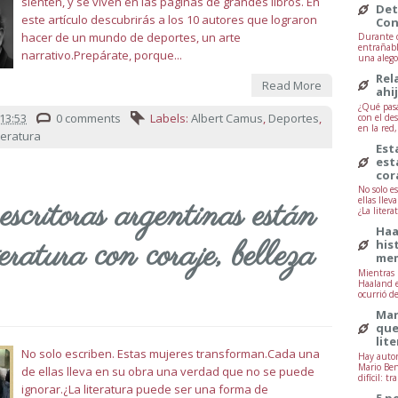
sienten, y se viven en las páginas de grandes libros. En
Det
este artículo descubrirás a los 10 autores que lograron
Con
hacer de un mundo de deportes, un arte
Durante d
entrañabl
narrativo.Prepárate, porque...
una alegor
Rel
Read More
ahi
¿Qué pasa
13:53
0 comments
Labels:
Albert Camus
,
Deportes
,
con el de
en la red
teratura
Est
est
cor
No solo e
escritoras argentinas están
ellas lle
¿La litera
Haa
teratura con coraje, belleza
his
mem
Mientras 
Haaland e
ocurrió d
Mar
que
lit
No solo escriben. Estas mujeres transforman.Cada una
Hay autor
Mario Ben
de ellas lleva en su obra una verdad que no se puede
difícil: tr
ignorar.¿La literatura puede ser una forma de
5 p