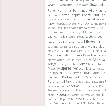
of Thrones
Gargamel
Gatos
Gau
Gárgolas
Guaraní
Graffitis
Gramática
Guadalajara
G
Hija
Potter
Hermanas
Hermanos
Hijastr
Humor
Horror
Hospital
Hot
Igle
Simpson
Internet
Inglaterra
Instagram
Insultos
Interrac
Japón
Jefe
Jeepers Creepers
JJOO
Joanne Rowli
Olimpicos
Julio Cortázar
Justicia
Karma
Kurupi
metamorfosis
La poesía y el fútbol un solo 
Lectura
Latinoamérica
Leer
Laura Ingals
Lite
Libros
Leyendas Urbanas
Leyes
Madre
Madr
Luchona
Lucifer
Luz
Machismo
Marido
Mamá
Maldición
Manicura
Marihua
Matrimonio
Mauro Icardi
Medicina
M
Mayas
México
Menstruación
Mentira
Messi
Mexico
Mitos
Griega
Mitología Hebrea
Mónica Farro
Mujeres
Mujer
Muñecas
Música
Nalgas
Noticias
Novia
Noruega
Novela
Nuera
Ocu
Padres
Pájaros
Padrastro
Padrino
Palab
Paranormal
Pareja
Pasado
Pastor
Patagonia
Pesadillas
Perseverancia
Pete
Pinocho
Pinto
Poemas para esa orto
Poemas para ese orto
P
Poesías
Poesía
Miami
Poesías de estación
Porno
Pombero
Popol Vuh
Presidente
Preso
P
Puta
del Este
Racismo
RAE
Rafael Barrett