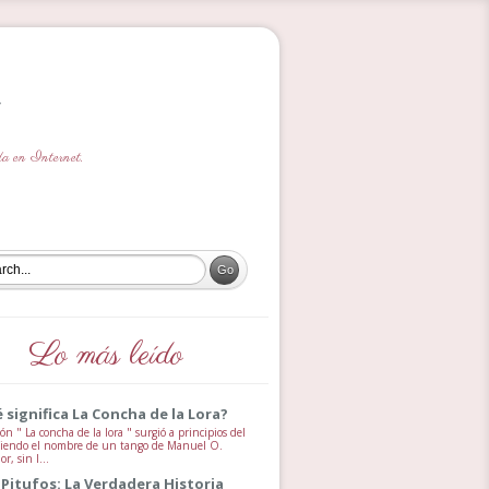
ada en Internet.
Lo más leído
 significa La Concha de la Lora?
ón " La concha de la lora " surgió a principios del
 siendo el nombre de un tango de Manuel O.
, sin l...
 Pitufos: La Verdadera Historia