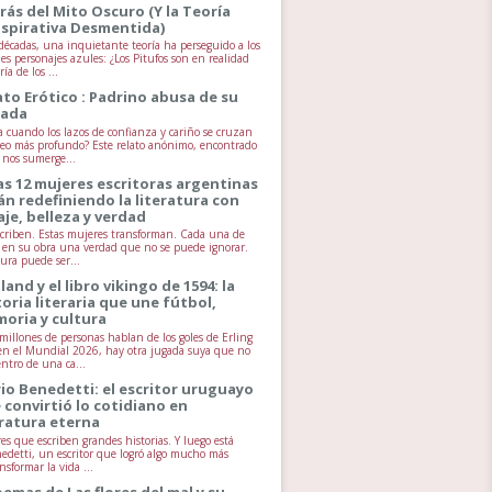
rás del Mito Oscuro (Y la Teoría
spirativa Desmentida)
écadas, una inquietante teoría ha perseguido a los
es personajes azules: ¿Los Pitufos son en realidad
ía de los ...
ato Erótico : Padrino abusa de su
jada
 cuando los lazos de confianza y cariño se cruzan
seo más profundo? Este relato anónimo, encontrado
, nos sumerge...
as 12 mujeres escritoras argentinas
án redefiniendo la literatura con
aje, belleza y verdad
scriben. Estas mujeres transforman. Cada una de
va en su obra una verdad que no se puede ignorar.
tura puede ser...
land y el libro vikingo de 1594: la
toria literaria que une fútbol,
oria y cultura
millones de personas hablan de los goles de Erling
n el Mundial 2026, hay otra jugada suya que no
entro de una ca...
io Benedetti: el escritor uruguayo
 convirtió lo cotidiano en
eratura eterna
es que escriben grandes historias. Y luego está
edetti, un escritor que logró algo mucho más
ansformar la vida ...
oemas de Las flores del mal y su