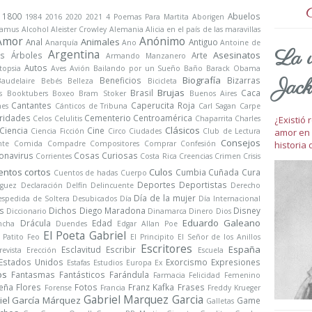
1800
Abuelos
1984
2016
2020
2021
4 Poemas Para Martita
Aborigen
Camus
Alcohol
Aleister Crowley
Alemania
Alicia en el país de las maravillas
Amor
Anónimo
Animales
Anal
Antiguo
Anarquía
Ano
Antoine de
La v
Argentina
Asesinatos
s
Árboles
Arte
Armando Manzanero
Autos
topsia
Aves
Avión
Bailando por un Sueño
Baño
Barack Obama
Biografía
Jack
Beneficios
Bizarras
Baudelaire
Bebés
Belleza
Bicicleta
Brujas
Brasil
Caca
s
Booktubers
Boxeo
Bram Stoker
Buenos Aires
Cantantes
Caperucita Roja
nes
Cánticos de Tribuna
Carl Sagan
Carpe
ridades
Cementerio
Centroamérica
¿Existió
Celos
Celulitis
Chaparrita
Charles
Clásicos
Ciencia
Cine
amor en 
Ciencia Ficción
Circo
Ciudades
Club de Lectura
Consejos
historia 
nte
Comida
Compadre
Compositores
Comprar
Confesión
onavirus
Cosas Curiosas
Corrientes
Costa Rica
Creencias
Crimen
Crisis
entos cortos
Culos
Cumbia
Cuñada
Cura
Cuentos de hadas
Cuerpo
Deportes
Deportistas
iguez
Declaración
Delfín
Delincuente
Derecho
Día de la mujer
spedida de Soltera
Desubicados
Día
Día Internacional
s
Dichos
Diego Maradona
Disney
Diccionario
Dinamarca
Dinero
Dios
Eduardo Galeano
Drácula
Edad
ncha
Duendes
Edgar Allan Poe
El Poeta Gabriel
l Patito Feo
El Principito
El Señor de los Anillos
Escritores
España
Esclavitud
Escribir
revista
Erección
Escuela
Estados Unidos
Exorcismo
Expresiones
Estafas
Estudios
Europa
Ex
os
Fantasmas
Fantásticos
Farándula
Farmacia
Felicidad
Femenino
Peña
Flores
Fotos
Franz Kafka
Frases
Forense
Francia
Freddy Krueger
Gabriel Marquez Garcia
iel García Márquez
Game
Galletas