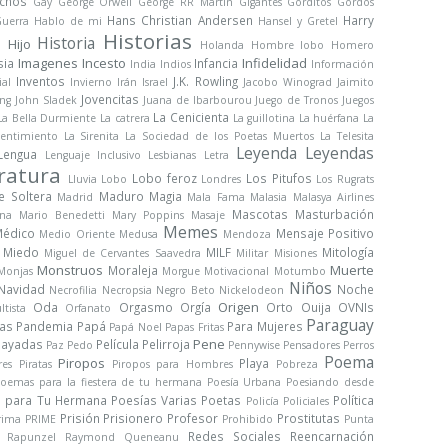
chos
Gay
George Orwell
George RR Martin
Gigantes
Gorditos
Gordos
Hans Christian Andersen
Harry
uerra
Hablo de mi
Hansel y Gretel
Historias
Historia
Hijo
a
Holanda
Hombre lobo
Homero
Imagenes
Incesto
Infidelidad
sia
Infancia
India
Indios
Información
Inventos
J.K. Rowling
ial
Invierno
Irán
Israel
Jacobo Winograd
Jaimito
Jovencitas
ng
John Sladek
Juana de Ibarbourou
Juego de Tronos
Juegos
La Cenicienta
La Bella Durmiente
La catrera
La guillotina
La huérfana
La
sentimiento
La Sirenita
La Sociedad de los Poetas Muertos
La Telesita
Leyenda
Leyendas
Lengua
Lenguaje Inclusivo
Lesbianas
Letra
ratura
Lobo feroz
Los Pitufos
Lluvia
Lobo
Londres
Los Rugrats
e Soltera
Maduro
Magia
Madrid
Mala Fama
Malasia
Malasya Airlines
Mascotas
Masturbación
na
Mario Benedetti
Mary Poppins
Masaje
Memes
édico
Mensaje Positivo
Medio Oriente
Medusa
Mendoza
Miedo
MILF
Mitología
Miguel de Cervantes Saavedra
Militar
Misiones
Monstruos
Muerte
Moraleja
Monjas
Morgue
Motivacional
Motumbo
Niños
Navidad
Noche
Necrofilia
Necropsia
Negro Beto
Nickelodeon
Origen
Oda
Orgasmo
Orgía
Orto
Ouija
OVNIs
ltista
Orfanato
Paraguay
ras
Pandemia
Papá
Para Mujeres
Papá Noel
Papas Fritas
Pene
Payadas
Película
Pelirroja
Paz
Pedo
Pennywise
Pensadores
Perros
Poema
Piropos
Playa
res
Piratas
Piropos para Hombres
Pobreza
oemas para la fiestera de tu hermana
Poesía Urbana
Poesiando desde
s para Tu Hermana
Poesías Varias
Poetas
Política
Policía
Policiales
Prisión
Prisionero
Profesor
Prostitutas
rima
PRIME
Prohibido
Punta
Redes Sociales
Reencarnación
Rapunzel
Raymond Queneanu