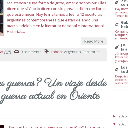
resistencia? ¿Una forma de gritar, amar o sobrevivir?Ellas
con
dicen que sí.Y no lo dicen con slogans. Lo dicen con libros
Hay libro
caminos d
que estremecen.Hoy te invitamos a leer a 12 escritoras
Tienen ba
argentinas contemporáneas que están dejando una
Gab
marca indeleble en la literatura nacional e internacional.
hab
Historias...
Comparto 
Márquez -
en Facebo
Read More
J.K.
la 
at
8:25
0 comments
Labels:
Argentina
,
Escritores
,
¿Sabías q
Potter esc
y la esper
Los
tod
Después d
s guerras? Un viaje desde
ediciones
casas embr
 guerra actual en Oriente
2026
►
2025
▼
¿Por qué las guerras siempre nos engañan? Esa es una