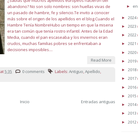
¿Sabías que muchos apellidos europeos nacieron del
en
abandono? No son solo nombres: son huellas vivas de
►
un pasado de hambre, fe y silencio.Te invito a conocer
2024
►
más sobre el origen de los apellidos en el blog.Cuando el
Hambre Tenía NombreHubo un tiempo en que la miseria
2023
►
era tan común que tenía rostro infantil. Antes de la Edad
2022
►
Media, cuando el pan escaseaba y los inviernos eran
crudos, muchas familias pobres se enfrentaban a
2021
►
decisiones imposibles....
2020
►
Read More
2019
►
2018
►
at
5:35
0 comments
Labels:
Antiguo
,
Apellido
,
2017
►
2016
►
2015
►
Inicio
Entradas antiguas
2014
►
2013
►
2012
►