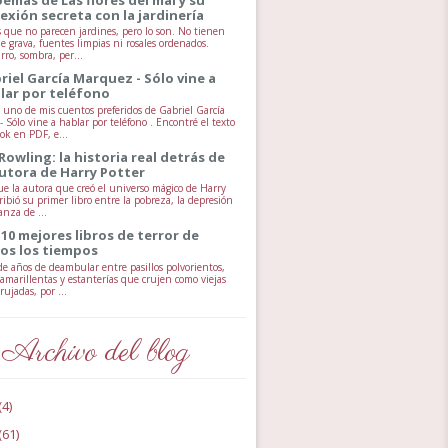
exión secreta con la jardinería
s que no parecen jardines, pero lo son. No tienen
e grava, fuentes limpias ni rosales ordenados.
rro, sombra, per...
riel García Marquez - Sólo vine a
lar por teléfono
uno de mis cuentos preferidos de Gabriel García
 Sólo vine a hablar por teléfono . Encontré el texto
ok en PDF, e...
 Rowling: la historia real detrás de
autora de Harry Potter
ue la autora que creó el universo mágico de Harry
ribió su primer libro entre la pobreza, la depresión
anza de ...
 10 mejores libros de terror de
os los tiempos
e años de deambular entre pasillos polvorientos,
 amarillentas y estanterías que crujen como viejas
ujadas, por ...
Archivo del blog
(4)
(61)