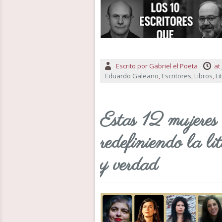
Escrito por
Gabriel el Poeta
at
Eduardo Galeano
,
Escritores
,
Libros
,
Li
Estas 12 mujeres 
redefiniendo la li
y verdad