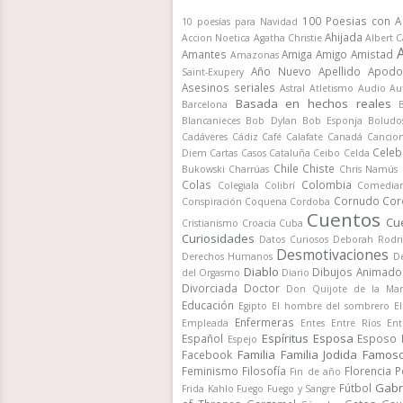
100 Poesias con A
10 poesías para Navidad
Ahijada
Accion Noetica
Agatha Christie
Albert 
Amantes
Amiga
Amigo
Amistad
Amazonas
Año Nuevo
Apellido
Apodo
Saint-Exupery
Asesinos seriales
Astral
Atletismo
Audio
Au
Basada en hechos reales
Barcelona
Blancanieces
Bob Dylan
Bob Esponja
Boludo
Cadáveres
Cádiz
Café
Calafate
Canadá
Cancio
Celeb
Diem
Cartas
Casos
Cataluña
Ceibo
Celda
Chile
Chiste
Bukowski
Charrúas
Chris Namús
Colas
Colombia
Colegiala
Colibrí
Comedia
Cornudo
Cor
Conspiración
Coquena
Cordoba
Cuentos
Cu
Cristianismo
Croacia
Cuba
Curiosidades
Datos Curiosos
Deborah Rodr
Desmotivaciones
Derechos Humanos
De
Diablo
Dibujos Animado
del Orgasmo
Diario
Divorciada
Doctor
Don Quijote de la Ma
Educación
Egipto
El hombre del sombrero
E
Enfermeras
Empleada
Entes
Entre Ríos
Ent
Espíritus
Esposa
Español
Esposo
Espejo
Familia
Familia Jodida
Famos
Facebook
Feminismo
Filosofía
Florencia 
Fin de año
Gabr
Fútbol
Frida Kahlo
Fuego
Fuego y Sangre