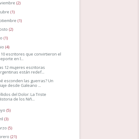
viembre
(2)
tubre
(1)
ptiembre
(1)
osto
(2)
io
(1)
nio
(4)
 10 escritores que convirtieron el
eporte en l...
as 12 mujeres escritoras
rgentinas están redef...
é esconden las guerras? Un
iaje desde Galeano ...
llidos del Dolor: La Triste
istoria de los Niñ...
ayo
(5)
ril
(3)
rzo
(5)
brero
(21)