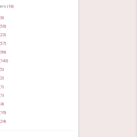
ero
(16)
(6)
(50)
(23)
(57)
(99)
(143)
(5)
(2)
(1)
(1)
(4)
(10)
(24)