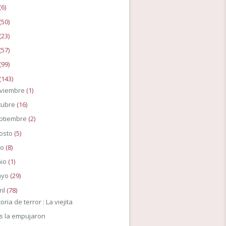
(6)
(50)
(23)
(57)
(99)
(143)
viembre
(1)
tubre
(16)
ptiembre
(2)
osto
(5)
io
(8)
nio
(1)
ayo
(29)
ril
(78)
oria de terror : La viejita
os la empujaron