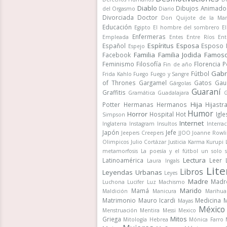
Diablo
Dibujos Animado
del Orgasmo
Diario
Divorciada
Doctor
Don Quijote de la Ma
Educación
Egipto
El hombre del sombrero
E
Enfermeras
Empleada
Entes
Entre Ríos
Ent
Espíritus
Esposa
Español
Esposo
Espejo
Familia
Familia Jodida
Famos
Facebook
Feminismo
Filosofía
Florencia 
Fin de año
Gabr
Fútbol
Frida Kahlo
Fuego
Fuego y Sangre
of Thrones
Gargamel
Gatos
Gau
Gárgolas
Guaraní
Graffitis
Gramática
Guadalajara
G
Hija
Potter
Hermanas
Hermanos
Hijastr
Humor
Horror
Hospital
Hot
Igle
Simpson
Internet
Inglaterra
Instagram
Insultos
Interrac
Japón
Jefe
Jeepers Creepers
JJOO
Joanne Rowli
Olimpicos
Julio Cortázar
Justicia
Karma
Kurupi
metamorfosis
La poesía y el fútbol un solo 
Lectura
Latinoamérica
Leer
Laura Ingals
Lite
Libros
Leyendas Urbanas
Leyes
Madre
Madr
Luchona
Lucifer
Luz
Machismo
Marido
Mamá
Maldición
Manicura
Marihua
Matrimonio
Mauro Icardi
Medicina
M
Mayas
México
Menstruación
Mentira
Messi
Mexico
Mitos
Griega
Mitología Hebrea
Mónica Farro