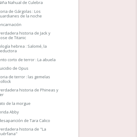
Niña Nahual de Culebra
toria de Gárgolas : Los
guardianes de la noche
ncarnación
verdadera historia de Jack y
ose de Titanic
ología hebrea : Salomé, la
seductora
nto corto de terror : La abuela
Suicidio de Opus
toria de terror : las gemelas
ollock
verdadera historia de Phineas y
er
ato de la morgue
rida Abby
desaparición de Tara Calico
verdadera historia de "La
huérfana"