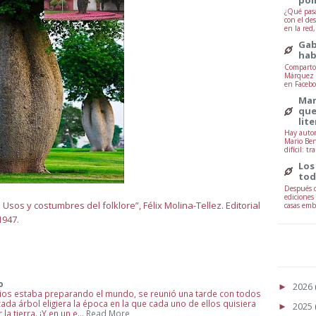
¿Qué pasa
con el de
en la red
Gab
hab
Comparto 
Márquez -
en Facebo
Mar
que
lit
Hay autor
Mario Ben
difícil: tr
Los
tod
Después d
ediciones
 Usos y costumbres del folklore”, Félix Molina-Tellez. Editorial
casas embr
1947.
o
2026
►
 Dios estaba preparando el mundo, se reunió una tarde con todos
cada árbol eligiera la época en la que cada uno de ellos quisiera
2025
►
 la tierra. ¡Y en un e…
Read More