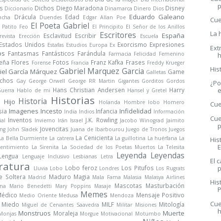
s
Dichos
Diego Maradona
Disney
Diccionario
Dinamarca
Dinero
Dios
Eduardo Galeano
Drácula
Edad
ncha
Duendes
Edgar Allan Poe
Cue
El Poeta Gabriel
l Patito Feo
El Principito
El Señor de los Anillos
La 
Escritores
España
Esclavitud
Escribir
revista
Erección
Escuela
Estados Unidos
Exorcismo
Expresiones
Estafas
Estudios
Europa
Ex
Ext
os
Fantasmas
Fantásticos
Farándula
Farmacia
Felicidad
Femenino
h
Peña
Flores
Fotos
Franz Kafka
Frases
Forense
Francia
Freddy Krueger
His
Gabriel Marquez Garcia
iel García Márquez
Game
Galletas
chos
Gay
George Orwell
George RR Martin
Gigantes
Gorditos
Gordos
¿Po
Hans Christian Andersen
Harry
e
uerra
Hablo de mi
Hansel y Gretel
Historias
Historia
Hijo
a
Holanda
Hombre lobo
Homero
Cue
Imagenes
Incesto
Infidelidad
sia
Infancia
India
Indios
Información
Cue
Inventos
J.K. Rowling
ial
Invierno
Irán
Israel
Jacobo Winograd
Jaimito
p
Jovencitas
ng
John Sladek
Juana de Ibarbourou
Juego de Tronos
Juegos
La Cenicienta
La Bella Durmiente
La catrera
La guillotina
La huérfana
La
His
E
sentimiento
La Sirenita
La Sociedad de los Poetas Muertos
La Telesita
Leyenda
Leyendas
Lengua
Lenguaje Inclusivo
Lesbianas
Letra
El 
ratura
Lobo feroz
Los Pitufos
p
Lluvia
Lobo
Londres
Los Rugrats
e Soltera
Maduro
Magia
Madrid
Mala Fama
Malasia
Malasya Airlines
His
Mascotas
Masturbación
na
Mario Benedetti
Mary Poppins
Masaje
Memes
édico
Mensaje Positivo
Medio Oriente
Medusa
Mendoza
Cue
Miedo
MILF
Mitología
Miguel de Cervantes Saavedra
Militar
Misiones
Monstruos
Muerte
Moraleja
Monjas
Morgue
Motivacional
Motumbo