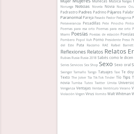
Mujeres
Mujer
Muñecas
Música
Nalgas
Noticias
Novia
Noruega
Novela
Nuera
Ocu
Padres
Pájaros
Padrastro
Padrino
Palab
Paranormal
Pareja
Pasado
Pastor
Patagonia
Pesadillas
Perseverancia
Pete
Pinocho
Pinto
Poemas para esa orto
Poemas para ese orto
P
Poesías
Poesía
Miami
Poesías de estación
Porno
Pombero
Popol Vuh
Presidente
Preso
P
Puta
del Este
Racismo
RAE
Rafael Barrett
Relatos Er
Reflexiones
Relatos
Sabés como le dicen
Rubias
Rusia
Rusia 2018
Sexo
S
Sexo oral
Series
Servicios
Sex Shop
Tatuajes
Te doy
Swinger
Tamaño
Tango
Taxi
Tips
Texto
Tío
T
The Joker
Tía
Tik-Tok
Tinder
novia
Universi
Tumba
Tuteo
Twitter
Umita
Ventajas
V
Venganza
Ventas
Ventrículo
Verano
Virus
Walt Whitman
W
Violación
Virgen
Vomito