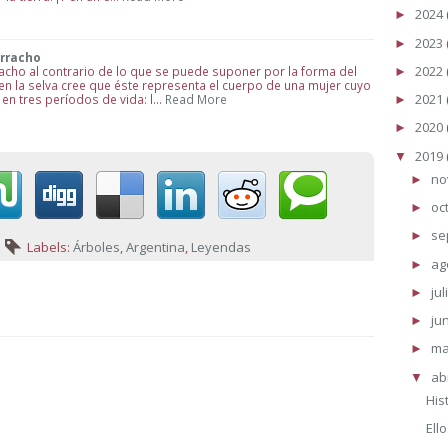
2024
►
2023
►
orracho
2022
acho al contrario de lo que se puede suponer por la forma del
►
en la selva cree que éste representa el cuerpo de una mujer cuyo
2021
en tres períodos de vida: l…
Read More
►
2020
►
2019
▼
no
►
oc
►
se
►
Labels:
Árboles
,
Argentina
,
Leyendas
ag
►
jul
►
ju
►
m
►
ab
▼
Hist
Ell