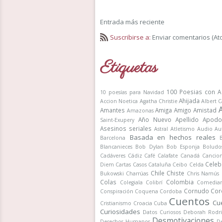
Entrada más reciente
Suscribirse a:
Enviar comentarios (At
Etiquetas
100 Poesias con A
10 poesías para Navidad
Ahijada
Accion Noetica
Agatha Christie
Albert 
Amantes
Amiga
Amigo
Amistad
Amazonas
Año Nuevo
Apellido
Apodo
Saint-Exupery
Asesinos seriales
Astral
Atletismo
Audio
Au
Basada en hechos reales
Barcelona
Blancanieces
Bob Dylan
Bob Esponja
Boludo
Cadáveres
Cádiz
Café
Calafate
Canadá
Cancio
Celeb
Diem
Cartas
Casos
Cataluña
Ceibo
Celda
Chile
Chiste
Bukowski
Charrúas
Chris Namús
Colas
Colombia
Colegiala
Colibrí
Comedia
Cornudo
Cor
Conspiración
Coquena
Cordoba
Cuentos
Cu
Cristianismo
Croacia
Cuba
Curiosidades
Datos Curiosos
Deborah Rodr
Desmotivaciones
Derechos Humanos
De