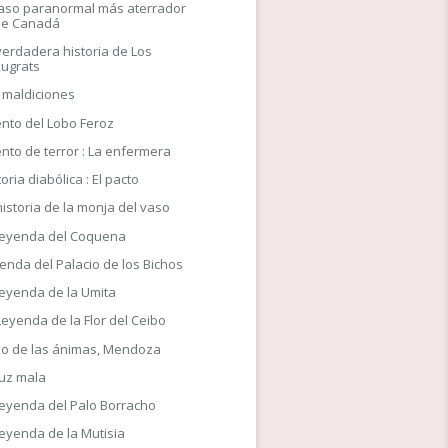
caso paranormal más aterrador
de Canadá
verdadera historia de Los
Rugrats
 maldiciones
nto del Lobo Feroz
nto de terror : La enfermera
toria diabólica : El pacto
historia de la monja del vaso
leyenda del Coquena
enda del Palacio de los Bichos
leyenda de la Umita
Leyenda de la Flor del Ceibo
o de las ánimas, Mendoza
luz mala
leyenda del Palo Borracho
leyenda de la Mutisia