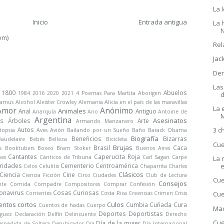
La 
Inicio
Entrada antigua
La 
N
om)
Rel
Jac
Den
Las
1800
Abuelos
1984
2016
2020
2021
4 Poemas Para Martita
Aborigen
Camus
Alcohol
Aleister Crowley
Alemania
Alicia en el país de las maravillas
La 
Amor
Anónimo
Animales
Anal
Antiguo
Anarquía
Ano
Antoine de
Argentina
Asesinatos
s
Árboles
Arte
Armando Manzanero
Autos
3 c
topsia
Aves
Avión
Bailando por un Sueño
Baño
Barack Obama
Biografía
Beneficios
Bizarras
Baudelaire
Bebés
Belleza
Bicicleta
Cue
Brujas
Brasil
Caca
s
Booktubers
Boxeo
Bram Stoker
Buenos Aires
Cantantes
Caperucita Roja
nes
Cánticos de Tribuna
Carl Sagan
Carpe
La 
e
ridades
Cementerio
Centroamérica
Celos
Celulitis
Chaparrita
Charles
Clásicos
Ciencia
Cine
Ciencia Ficción
Circo
Ciudades
Club de Lectura
Cue
Consejos
nte
Comida
Compadre
Compositores
Comprar
Confesión
onavirus
Cosas Curiosas
Corrientes
Costa Rica
Creencias
Crimen
Crisis
Cue
entos cortos
Culos
Cumbia
Cuñada
Cura
Cuentos de hadas
Cuerpo
Mad
Deportes
Deportistas
iguez
Declaración
Delfín
Delincuente
Derecho
Cue
Día de la mujer
spedida de Soltera
Desubicados
Día
Día Internacional