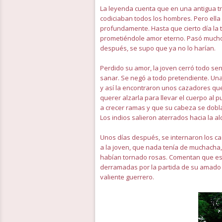
La leyenda cuenta que en una antigua trib
codiciaban todos los hombres. Pero ell
profundamente. Hasta que cierto día la tr
prometiéndole amor eterno. Pasó mucho 
después, se supo que ya no lo harían.
Perdido su amor, la joven cerró todo se
sanar. Se negó a todo pretendiente. Una 
y así la encontraron unos cazadores que
querer alzarla para llevar el cuerpo a
a crecer ramas y que su cabeza se dobla
Los indios salieron aterrados hacia la al
Unos días después, se internaron los ca
a la joven, que nada tenía de muchacha,
habían tornado rosas. Comentan que esas
derramadas por la partida de su amado 
valiente guerrero.