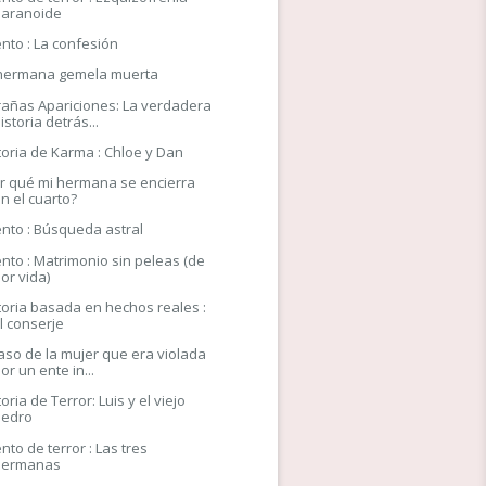
paranoide
nto : La confesión
hermana gemela muerta
rañas Apariciones: La verdadera
istoria detrás...
toria de Karma : Chloe y Dan
r qué mi hermana se encierra
n el cuarto?
nto : Búsqueda astral
nto : Matrimonio sin peleas (de
or vida)
toria basada en hechos reales :
l conserje
caso de la mujer que era violada
or un ente in...
toria de Terror: Luis y el viejo
Pedro
nto de terror : Las tres
hermanas