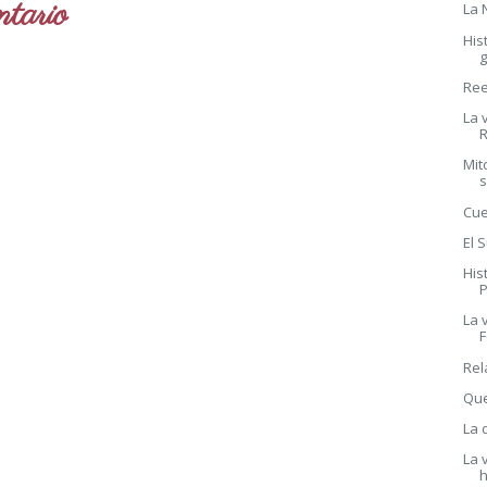
tario
La 
His
Ree
La 
R
Mit
Cue
El 
His
P
La 
F
Rel
Que
La 
La 