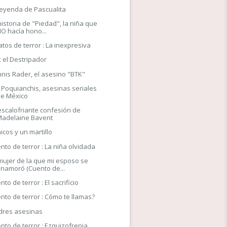
leyenda de Pascualita
historia de "Piedad", la niña que
O hacía hono...
atos de terror : La inexpresiva
k el Destripador
nis Rader, el asesino "BTK"
 Poquianchis, asesinas seriales
de México
escalofriante confesión de
Madelaine Bavent
hicos y un martillo
nto de terror : La niña olvidada
mujer de la que mi esposo se
namoró (Cuento de...
nto de terror : El sacrificio
nto de terror : Cómo te llamas?
res asesinas
nto de terror : Ezquizofrenia