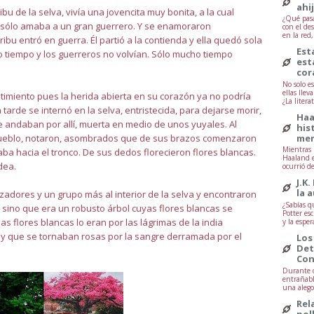
ahi
u de la selva, vivía una jovencita muy bonita, a la cual
¿Qué pasa
a sólo amaba a un gran guerrero. Y se enamoraron
con el de
en la red
ibu entró en guerra. Él partió a la contienda y ella quedó sola
Est
tiempo y los guerreros no volvían. Sólo mucho tiempo
est
cor
No solo e
ellas lle
ntimiento pues la herida abierta en su corazón ya no podría
¿La litera
tarde se internó en la selva, entristecida, para dejarse morir,
Haa
 andaban por allí, muerta en medio de unos yuyales. Al
his
mem
l pueblo, notaron, asombrados que de sus brazos comenzaron
Mientras 
ba hacia el tronco. De sus dedos florecieron flores blancas.
Haaland e
dea.
ocurrió d
J.K.
la 
zadores y un grupo más al interior de la selva y encontraron
¿Sabías q
 sino que era un robusto árbol cuyas flores blancas se
Potter esc
 flores blancas lo eran por las lágrimas de la india
y la esper
y que se tornaban rosas por la sangre derramada por el
Los
Det
Con
Durante d
entrañabl
una alegor
Rel
pol