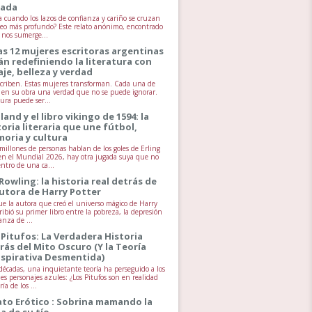
jada
 cuando los lazos de confianza y cariño se cruzan
seo más profundo? Este relato anónimo, encontrado
, nos sumerge...
as 12 mujeres escritoras argentinas
án redefiniendo la literatura con
aje, belleza y verdad
scriben. Estas mujeres transforman. Cada una de
va en su obra una verdad que no se puede ignorar.
tura puede ser...
land y el libro vikingo de 1594: la
toria literaria que une fútbol,
oria y cultura
millones de personas hablan de los goles de Erling
n el Mundial 2026, hay otra jugada suya que no
entro de una ca...
 Rowling: la historia real detrás de
autora de Harry Potter
ue la autora que creó el universo mágico de Harry
ribió su primer libro entre la pobreza, la depresión
anza de ...
 Pitufos: La Verdadera Historia
rás del Mito Oscuro (Y la Teoría
spirativa Desmentida)
écadas, una inquietante teoría ha perseguido a los
es personajes azules: ¿Los Pitufos son en realidad
ía de los ...
ato Erótico : Sobrina mamando la
la de su tío