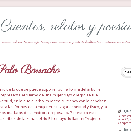
Cuentos, relatos y poesía
 cuentos, relatos, humor rojo, terror, amor, romance y más de la literatura anónima encontr
Palo Borracho
ario de lo que se puede suponer por la forma del árbol, el
e representa el cuerpo de una mujer cuyo cuerpo se fue
ventud, en la que el árbol muestra su tronco con la esbeltez;
tra las formas de la mujer en su vigor espiritual y físico, y la
Qué
ormas maduras de la matrona, reposada. Por esto a este
La expresi
tas tribus de la zona del río Pilcomayo, lo llaman “Mujer” o
siglo XX,
Campoamor
Rel