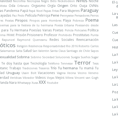
Niños
Navidad
Noche
Necrofilia
Necropsia
Negro Beto
Nickelodeon
El 
Origen
Oda
Orgasmo
Orgía
Orto
Ouija
OVNIs
ltista
Orfanato
Paraguay
ras
Pandemia
Papá
Para Mujeres
Papá Noel
Papas Fritas
La 
Pene
Payadas
Película
Pelirroja
Paz
Pedo
Pennywise
Pensadores
Perros
Poema
Piropos
Playa
res
Piratas
Piropos para Hombres
Pobreza
Las
oemas para la fiestera de tu hermana
Poesía Urbana
Poesiando desde
s para Tu Hermana
Poesías Varias
Poetas
Política
Policía
Policiales
Cue
Prisión
Prisionero
Profesor
Prostitutas
rima
PRIME
Prohibido
Punta
Cue
Redes Sociales
Reencarnación
Rapunzel
Raymond Queneanu
óticos
Religión
Resiliencia
Responsabilidad
Rio 2016
Roberto Carlos
His
Salud
Salamanca
Salta
San Valentin
Santa Claus
Santiago de Chile
Sapos
La 
exualidad
Sobrina
Sobrino
Sociedad
Soluciones
Suegra
Sueños
Sugar
Terror
La 
Te doy hasta que
Tecnología
Teléfono
Tennesse
Tesis
Trío
Tu hermana
itanic
Trabajo
Tu mamá
Tu
Tradiciones
Traseros
Ley
Uruguay
dad
Vacaciones
Usain Bolt
Vagina
Vecina
Vecino
Veneno
La 
erdad
Videos
Viejos
Verídicas
Vibrador
Viejas
Villera
Vincent van Gogh
XXX
anda Nara
Whatsapp
Xuxa
Youtube
La 
Poz
La 
La 
La 