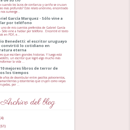
 cuando los lazos de confianza y cariño se cruzan
seo más profundo? Este relato anónimo, encontrado
, nos sumerge...
riel García Marquez - Sólo vine a
lar por teléfono
uno de mis cuentos preferidos de Gabriel García
 Sólo vine a hablar por teléfono . Encontré el texto
ok en PDF, e...
io Benedetti: el escritor uruguayo
 convirtió lo cotidiano en
eratura eterna
es que escriben grandes historias. Y luego está
edetti, un escritor que logró algo mucho más
ansformar la vida ...
 10 mejores libros de terror de
os los tiempos
e años de deambular entre pasillos polvorientos,
 amarillentas y estanterías que crujen como viejas
ujadas, por ...
Archivo del blog
(4)
(61)