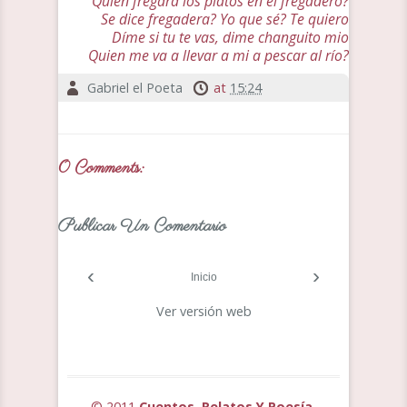
Quien fregará los platos en el fregadero?
Se dice fregadera? Yo que sé? Te quiero
Díme si tu te vas, dime changuito mio
Quien me va a llevar a mi a pescar al río?
Gabriel el Poeta
at
15:24
0 Comments:
Publicar Un Comentario
‹
›
Inicio
Ver versión web
© 2011
Cuentos, Relatos Y Poesía
,