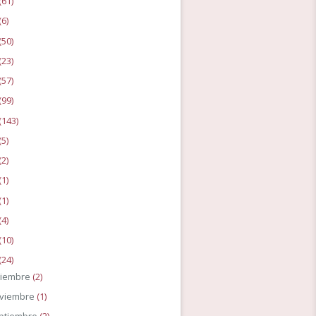
(61)
(6)
(50)
(23)
(57)
(99)
(143)
(5)
(2)
(1)
(1)
(4)
(10)
(24)
ciembre
(2)
viembre
(1)