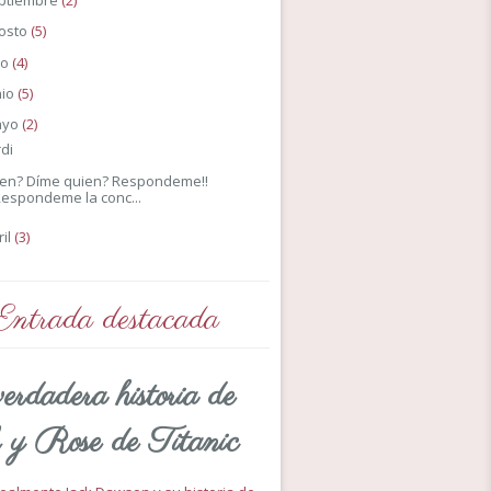
ptiembre
(2)
osto
(5)
io
(4)
nio
(5)
ayo
(2)
di
en? Díme quien? Respondeme!!
espondeme la conc...
ril
(3)
Entrada destacada
erdadera historia de
 y Rose de Titanic