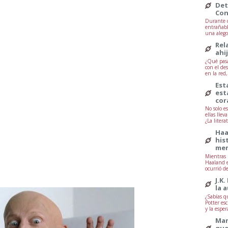
Det
Con
Durante d
entrañabl
una alegor
Rel
ahi
¿Qué pasa
con el de
en la red
Est
est
cor
No solo e
ellas lle
¿La litera
Haa
his
mem
Mientras 
Haaland e
ocurrió d
J.K.
la 
¿Sabías q
Potter esc
y la esper
Mar
que