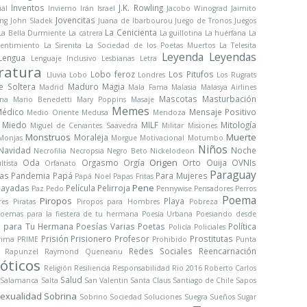
Inventos
J.K. Rowling
ial
Invierno
Irán
Israel
Jacobo Winograd
Jaimito
Jovencitas
ng
John Sladek
Juana de Ibarbourou
Juego de Tronos
Juegos
La Cenicienta
La Bella Durmiente
La catrera
La guillotina
La huérfana
La
sentimiento
La Sirenita
La Sociedad de los Poetas Muertos
La Telesita
Leyenda
Leyendas
Lengua
Lenguaje Inclusivo
Lesbianas
Letra
ratura
Lobo feroz
Los Pitufos
Lluvia
Lobo
Londres
Los Rugrats
e Soltera
Maduro
Magia
Madrid
Mala Fama
Malasia
Malasya Airlines
Mascotas
Masturbación
na
Mario Benedetti
Mary Poppins
Masaje
Memes
édico
Mensaje Positivo
Medio Oriente
Medusa
Mendoza
Miedo
MILF
Mitología
Miguel de Cervantes Saavedra
Militar
Misiones
Monstruos
Muerte
Moraleja
Monjas
Morgue
Motivacional
Motumbo
Niños
Navidad
Noche
Necrofilia
Necropsia
Negro Beto
Nickelodeon
Origen
Oda
Orgasmo
Orgía
Orto
Ouija
OVNIs
ltista
Orfanato
Paraguay
ras
Pandemia
Papá
Para Mujeres
Papá Noel
Papas Fritas
Pene
Payadas
Película
Pelirroja
Paz
Pedo
Pennywise
Pensadores
Perros
Poema
Piropos
Playa
res
Piratas
Piropos para Hombres
Pobreza
oemas para la fiestera de tu hermana
Poesía Urbana
Poesiando desde
s para Tu Hermana
Poesías Varias
Poetas
Política
Policía
Policiales
Prisión
Prisionero
Profesor
Prostitutas
rima
PRIME
Prohibido
Punta
Redes Sociales
Reencarnación
Rapunzel
Raymond Queneanu
óticos
Religión
Resiliencia
Responsabilidad
Rio 2016
Roberto Carlos
Salud
Salamanca
Salta
San Valentin
Santa Claus
Santiago de Chile
Sapos
exualidad
Sobrina
Sobrino
Sociedad
Soluciones
Suegra
Sueños
Sugar