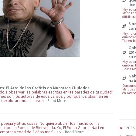
lit
Hay autor
Mario Ben
difícil: tr
5 p
con
Hay libro
caminos d
Tienen ba
Gab
201
su 
Hay autor
cambian l
García Má
Gab
hab
Comparto 
es: El Arte de los Grafitis en Nuestras Ciudades
Márquez -
ido a observar las palabras escritas en las paredes de tu ciudad?
en Facebo
nes son los autores de esos versos y por qué los plasman en
ulo, exploraremos la fascin…
Read More
 poesía y otras cosas! No quiero aburrirlos mucho con la
2026
escribo un Poesía de Bienvenida. Yo, El Poeta Gabriel.Nací en
►
 temprana edad de 2 años me fui a v…
Read More