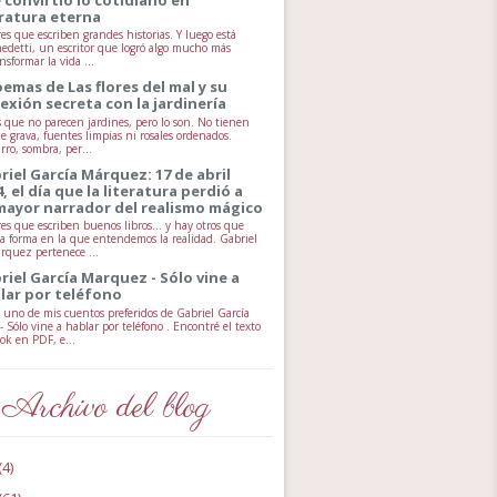
eratura eterna
es que escriben grandes historias. Y luego está
edetti, un escritor que logró algo mucho más
ansformar la vida ...
oemas de Las flores del mal y su
exión secreta con la jardinería
s que no parecen jardines, pero lo son. No tienen
e grava, fuentes limpias ni rosales ordenados.
rro, sombra, per...
riel García Márquez: 17 de abril
4, el día que la literatura perdió a
mayor narrador del realismo mágico
es que escriben buenos libros… y hay otros que
a forma en la que entendemos la realidad. Gabriel
rquez pertenece ...
riel García Marquez - Sólo vine a
lar por teléfono
uno de mis cuentos preferidos de Gabriel García
 Sólo vine a hablar por teléfono . Encontré el texto
ok en PDF, e...
Archivo del blog
(4)