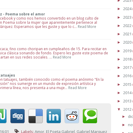
2025
►
2024
►
z - Poema sobre el amor
2023
►
acebook y como nos hemos convertido en un blog culto de
 un Poema sobre la mujer que aparentemente pertenece al
2022
►
Márquez. Esperamos que les guste y que lo c…
Read More
2021
►
2020
►
aca, fino como choripan en cumpleaños de 15. Para recitar en
2019
►
úsica clásica sonando de fondo. Espero les guste este poema de
artan en sus redes sociales. …
Read More
2018
►
2017
►
tatuajes
2016
►
con tatuajes, también conocido como el poema anónimo "En la
 pasión" nos sumerge en un mundo de expresión artística y
2015
►
rimera línea, nos presenta a una muje…
Read More
2014
►
2013
►
2012
▼
di
►
no
►
16:01
Labels:
Amor
,
El Poeta Gabriel
,
Gabriel Marquez