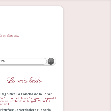
ada en Internet.
Lo más leído
 significa La Concha de la Lora?
ón " La concha de la lora " surgió a principios del
 siendo el nombre de un tango de Manuel O.
, sin l...
 Pitufos: La Verdadera Historia