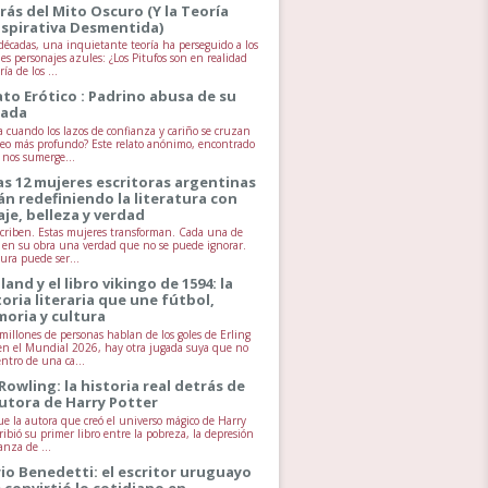
rás del Mito Oscuro (Y la Teoría
spirativa Desmentida)
écadas, una inquietante teoría ha perseguido a los
es personajes azules: ¿Los Pitufos son en realidad
ía de los ...
ato Erótico : Padrino abusa de su
jada
 cuando los lazos de confianza y cariño se cruzan
seo más profundo? Este relato anónimo, encontrado
, nos sumerge...
as 12 mujeres escritoras argentinas
án redefiniendo la literatura con
aje, belleza y verdad
scriben. Estas mujeres transforman. Cada una de
va en su obra una verdad que no se puede ignorar.
tura puede ser...
land y el libro vikingo de 1594: la
toria literaria que une fútbol,
oria y cultura
millones de personas hablan de los goles de Erling
n el Mundial 2026, hay otra jugada suya que no
entro de una ca...
 Rowling: la historia real detrás de
autora de Harry Potter
ue la autora que creó el universo mágico de Harry
ribió su primer libro entre la pobreza, la depresión
anza de ...
io Benedetti: el escritor uruguayo
 convirtió lo cotidiano en