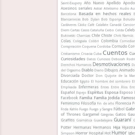
Año Nuevo
Apellido
Apodo
Saint-Exupery
Asesinos seriales
Astral
Atletismo
Audio
Au
Basada en hechos reales
Barcelona
Blancanieces
Bob Dylan
Bob Esponja
Boludo
Cadáveres
Cádiz
Café
Calafate
Canadá
Cancio
Celeb
Diem
Cartas
Casos
Cataluña
Ceibo
Celda
Chile
Chiste
Bukowski
Charrúas
Chris Namús
Colas
Colombia
Colegiala
Colibrí
Comedia
Cornudo
Cor
Conspiración
Coquena
Cordoba
Cuentos
Cu
Cristianismo
Croacia
Cuba
Curiosidades
Datos Curiosos
Deborah Rodr
Desmotivaciones
Derechos Humanos
De
Diablo
Dibujos Animado
del Orgasmo
Diario
Divorciada
Doctor
Don Quijote de la Ma
Educación
Egipto
El hombre del sombrero
E
Enfermeras
Empleada
Entes
Entre Ríos
Ent
Espíritus
Esposa
Español
Esposo
Espejo
Familia
Familia Jodida
Famos
Facebook
Feminismo
Filosofía
Florencia 
Fin de año
Gabr
Fútbol
Frida Kahlo
Fuego
Fuego y Sangre
of Thrones
Gargamel
Gatos
Gau
Gárgolas
Guaraní
Graffitis
Gramática
Guadalajara
G
Hija
Potter
Hermanas
Hermanos
Hijastr
Humor
Horror
Hospital
Hot
Igle
Simpson