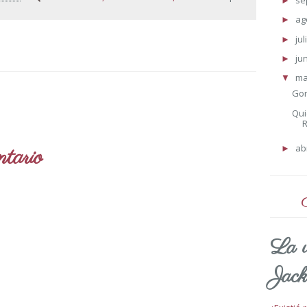
se
►
ag
►
jul
►
ju
►
m
▼
Gor
Qui
R
ab
tario
►
La v
Jack