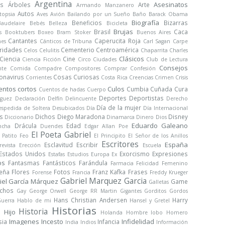
Argentina
Asesinatos
s
Árboles
Arte
Armando Manzanero
Autos
topsia
Aves
Avión
Bailando por un Sueño
Baño
Barack Obama
Biografía
Beneficios
Bizarras
Baudelaire
Bebés
Belleza
Bicicleta
Brujas
Brasil
Caca
s
Booktubers
Boxeo
Bram Stoker
Buenos Aires
Cantantes
Caperucita Roja
nes
Cánticos de Tribuna
Carl Sagan
Carpe
ridades
Cementerio
Centroamérica
Celos
Celulitis
Chaparrita
Charles
Clásicos
Ciencia
Cine
Ciencia Ficción
Circo
Ciudades
Club de Lectura
Consejos
nte
Comida
Compadre
Compositores
Comprar
Confesión
onavirus
Cosas Curiosas
Corrientes
Costa Rica
Creencias
Crimen
Crisis
entos cortos
Culos
Cumbia
Cuñada
Cura
Cuentos de hadas
Cuerpo
Deportes
Deportistas
iguez
Declaración
Delfín
Delincuente
Derecho
Día de la mujer
spedida de Soltera
Desubicados
Día
Día Internacional
s
Dichos
Diego Maradona
Disney
Diccionario
Dinamarca
Dinero
Dios
Eduardo Galeano
Drácula
Edad
ncha
Duendes
Edgar Allan Poe
El Poeta Gabriel
l Patito Feo
El Principito
El Señor de los Anillos
Escritores
España
Esclavitud
Escribir
revista
Erección
Escuela
Estados Unidos
Exorcismo
Expresiones
Estafas
Estudios
Europa
Ex
os
Fantasmas
Fantásticos
Farándula
Farmacia
Felicidad
Femenino
Peña
Flores
Fotos
Franz Kafka
Frases
Forense
Francia
Freddy Krueger
Gabriel Marquez Garcia
iel García Márquez
Game
Galletas
chos
Gay
George Orwell
George RR Martin
Gigantes
Gorditos
Gordos
Hans Christian Andersen
Harry
uerra
Hablo de mi
Hansel y Gretel
Historias
Historia
Hijo
a
Holanda
Hombre lobo
Homero
Imagenes
Incesto
Infidelidad
sia
Infancia
India
Indios
Información