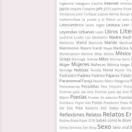
Internet
Inglaterra
Instagram
Insultos
Interrac
Japón
Jefe
Jeepers Creepers
JJOO
Joanne Rowli
Olimpicos
Julio Cortázar
Justicia
Karma
Kurupi
metamorfosis
La poesía y el fútbol un solo 
Lectura
Latinoamérica
Leer
Laura Ingals
Lite
Libros
Leyendas Urbanas
Leyes
Madre
Madr
Luchona
Lucifer
Luz
Machismo
Marido
Mamá
Maldición
Manicura
Marihua
Matrimonio
Mauro Icardi
Medicina
M
Mayas
México
Menstruación
Mentira
Messi
Mexico
Mitos
Griega
Mitología Hebrea
Mónica Farro
Mujeres
Mujer
Muñecas
Música
Nalgas
Noticias
Novia
Noruega
Novela
Nuera
Ocu
Padres
Pájaros
Padrastro
Padrino
Palab
Paranormal
Pareja
Pasado
Pastor
Patagonia
Pesadillas
Perseverancia
Pete
Pinocho
Pinto
Poemas para esa orto
Poemas para ese orto
P
Poesías
Poesía
Miami
Poesías de estación
Porno
Pombero
Popol Vuh
Presidente
Preso
P
Puta
del Este
Racismo
RAE
Rafael Barrett
Relatos Er
Reflexiones
Relatos
Sabés como le dicen
Rubias
Rusia
Rusia 2018
Sexo
S
Sexo oral
Series
Servicios
Sex Shop