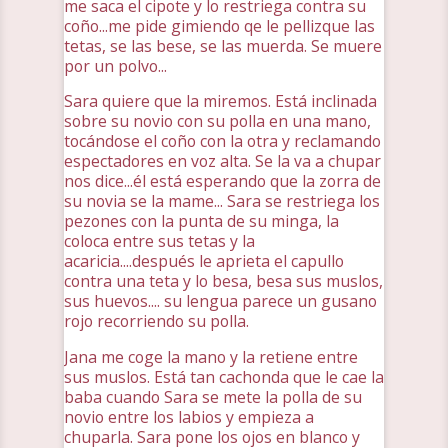
me saca el cipote y lo restriega contra su
coño...me pide gimiendo qe le pellizque las
tetas, se las bese, se las muerda. Se muere
por un polvo...
Sara quiere que la miremos. Está inclinada
sobre su novio con su polla en una mano,
tocándose el coño con la otra y reclamando
espectadores en voz alta. Se la va a chupar
nos dice...él está esperando que la zorra de
su novia se la mame... Sara se restriega los
pezones con la punta de su minga, la
coloca entre sus tetas y la
acaricia....después le aprieta el capullo
contra una teta y lo besa, besa sus muslos,
sus huevos.... su lengua parece un gusano
rojo recorriendo su polla.
Jana me coge la mano y la retiene entre
sus muslos. Está tan cachonda que le cae la
baba cuando Sara se mete la polla de su
novio entre los labios y empieza a
chuparla. Sara pone los ojos en blanco y