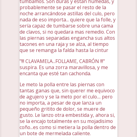
tumbamos. Son duras y están húmedas, y
probablemente se pasar el resto de la
noche arrancándose astillas del culo, pero
nada de eso importa... quiere que la folle, y
sería capaz de tumbarse sobre una cama
de clavos, si no quedara mas remedio. Con
las piernas separadas engancha sus altos
tacones en una raja y se alza, al tiempo
que se remanga la falda hasta la cintur
"!!! CLAVAMELA...FOLLAME, CABRÓN !!!"
suspira. Es una zorra maravillosa, y me
encanta que esté tan cachonda.
Le meto la polla entre las piernas con
tantas ganas que, sin querer me equivoco
de agujero y se la meto por el culo.... pero
no importa, a pesar de que lanza un
pequeño gritito de dolor, se muere de
gusto. Le lanzo otra embestida y, ahora si,
se la encajo totalmente en su mojadisimo
coño...es como si metiera la polla dentro de
un bote de mermelada caliente.