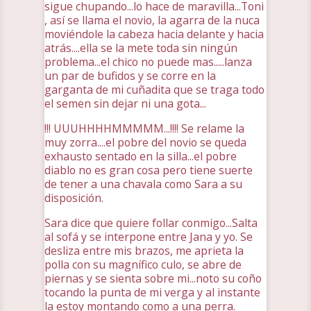
sigue chupando...lo hace de maravilla...Toni
, así se llama el novio, la agarra de la nuca
moviéndole la cabeza hacia delante y hacia
atrás....ella se la mete toda sin ningún
problema...el chico no puede mas.....lanza
un par de bufidos y se corre en la
garganta de mi cuñadita que se traga todo
el semen sin dejar ni una gota...
!!! UUUHHHHMMMMM...!!!! Se relame la
muy zorra....el pobre del novio se queda
exhausto sentado en la silla...el pobre
diablo no es gran cosa pero tiene suerte
de tener a una chavala como Sara a su
disposición.
Sara dice que quiere follar conmigo...Salta
al sofá y se interpone entre Jana y yo. Se
desliza entre mis brazos, me aprieta la
polla con su magnífico culo, se abre de
piernas y se sienta sobre mi...noto su coño
tocando la punta de mi verga y al instante
la estoy montando como a una perra.