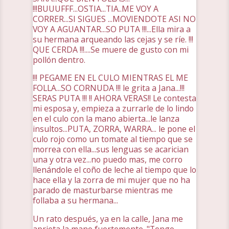
!!!BUUUFFF...OSTIA...TIA..ME VOY A
CORRER...SI SIGUES ...MOVIENDOTE ASI NO
VOY A AGUANTAR...SO PUTA !!!...Ella mira a
su hermana arqueando las cejas y se ríe. !!!
QUE CERDA !!!....Se muere de gusto con mi
pollón dentro.
!!! PEGAME EN EL CULO MIENTRAS EL ME
FOLLA...SO CORNUDA !!! le grita a Jana...!!!
SERAS PUTA !!! !! AHORA VERAS!! Le contesta
mi esposa y, empieza a zurrarle de lo lindo
en el culo con la mano abierta...le lanza
insultos...PUTA, ZORRA, WARRA... le pone el
culo rojo como un tomate al tiempo que se
morrea con ella...sus lenguas se acarician
una y otra vez...no puedo mas, me corro
llenándole el coño de leche al tiempo que lo
hace ella y la zorra de mi mujer que no ha
parado de masturbarse mientras me
follaba a su hermana...
Un rato después, ya en la calle, Jana me