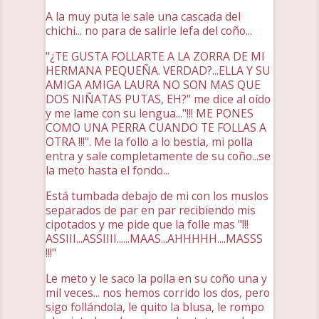
A la muy puta le sale una cascada del
chichi... no para de salirle lefa del coño...
"¿TE GUSTA FOLLARTE A LA ZORRA DE MI
HERMANA PEQUEÑA. VERDAD?...ELLA Y SU
AMIGA AMIGA LAURA NO SON MAS QUE
DOS NIÑATAS PUTAS, EH?" me dice al oído
y me lame con su lengua..."!!! ME PONES
COMO UNA PERRA CUANDO TE FOLLAS A
OTRA !!!". Me la follo a lo bestia, mi polla
entra y sale completamente de su coño...se
la meto hasta el fondo...
Está tumbada debajo de mi con los muslos
separados de par en par recibiendo mis
cipotados y me pide que la folle mas "!!!
ASSIII...ASSIIII......MAAS...AHHHHH....MASSS
!!!"
Le meto y le saco la polla en su coño una y
mil veces... nos hemos corrido los dos, pero
sigo follándola, le quito la blusa, le rompo