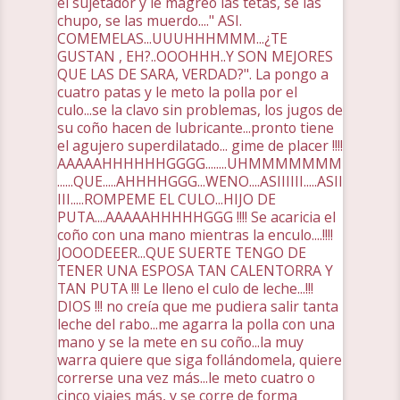
el sujetador y le magreo las tetas, se las
chupo, se las muerdo...." ASI.
COMEMELAS...UUUHHHMMM...¿TE
GUSTAN , EH?..OOOHHH..Y SON MEJORES
QUE LAS DE SARA, VERDAD?". La pongo a
cuatro patas y le meto la polla por el
culo...se la clavo sin problemas, los jugos de
su coño hacen de lubricante...pronto tiene
el agujero superdilatado... gime de placer !!!!
AAAAAHHHHHHGGGG........UHMMMMMMM
......QUE.....AHHHHGGG...WENO....ASIIIIII.....ASII
III.....ROMPEME EL CULO...HIJO DE
PUTA....AAAAAHHHHHGGG !!!! Se acaricia el
coño con una mano mientras la enculo....!!!!
JOOODEEER...QUE SUERTE TENGO DE
TENER UNA ESPOSA TAN CALENTORRA Y
TAN PUTA !!! Le lleno el culo de leche...!!!
DIOS !!! no creía que me pudiera salir tanta
leche del rabo...me agarra la polla con una
mano y se la mete en su coño...la muy
warra quiere que siga follándomela, quiere
correrse una vez más...le meto cuatro o
cinco viajes más, y se corre de forma