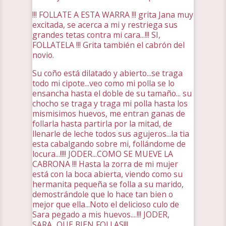
!!! FOLLATE A ESTA WARRA !!! grita Jana muy
excitada, se acerca a mi y restriega sus
grandes tetas contra mi cara...!!! SI,
FOLLATELA !!! Grita también el cabrón del
novio.
Su coño está dilatado y abierto...se traga
todo mi cipote...veo como mi polla se lo
ensancha hasta el doble de su tamaño... su
chocho se traga y traga mi polla hasta los
mismisimos huevos, me entran ganas de
follarla hasta partirla por la mitad, de
llenarle de leche todos sus agujeros...la tia
esta cabalgando sobre mi, follándome de
locura...!!!! JODER...COMO SE MUEVE LA
CABRONA !!! Hasta la zorra de mi mujer
está con la boca abierta, viendo como su
hermanita pequeña se folla a su marido,
demostrándole que lo hace tan bien o
mejor que ella...Noto el delicioso culo de
Sara pegado a mis huevos....!!! JODER,
SARA...QUE BIEN FOLLAS!!!