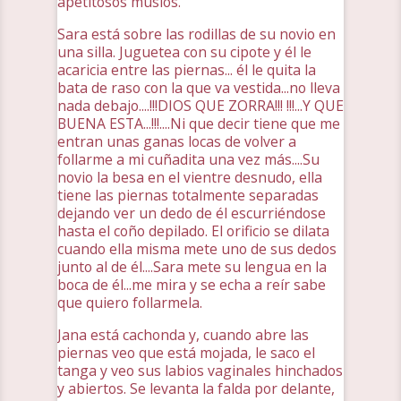
apetitosos muslos.
Sara está sobre las rodillas de su novio en
una silla. Juguetea con su cipote y él le
acaricia entre las piernas... él le quita la
bata de raso con la que va vestida...no lleva
nada debajo....!!!DIOS QUE ZORRA!!! !!!...Y QUE
BUENA ESTA...!!!....Ni que decir tiene que me
entran unas ganas locas de volver a
follarme a mi cuñadita una vez más....Su
novio la besa en el vientre desnudo, ella
tiene las piernas totalmente separadas
dejando ver un dedo de él escurriéndose
hasta el coño depilado. El orificio se dilata
cuando ella misma mete uno de sus dedos
junto al de él....Sara mete su lengua en la
boca de él...me mira y se echa a reír sabe
que quiero follarmela.
Jana está cachonda y, cuando abre las
piernas veo que está mojada, le saco el
tanga y veo sus labios vaginales hinchados
y abiertos. Se levanta la falda por delante,