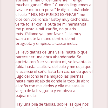
aprieta la mano fuertemente. "Tengo
muchas ganas" dice. " Cuando lleguemos a
casa te meto un polvo" le digo, sobándole
el culo. " NO, NO PUEDO ESPERAR " me
dice con voz ronca " Estoy muy cachonda...
verte follar con la puta de mi hermanita
me puesto a mil...cariño, no puedo
más...fóllame ya ...por favor..".. La muy
warra mete la mano dentro de mi
bragueta y empieza a cascármela...
La llevo detrás de una valla, hasta lo que
parece ser una obra abandonada. Se
aprieta con fuerza contra mi, se levanta la
falda hasta la altura del culo y me deja que
le acaricie el coño. Está tan cachonda que el
jugo del coño le ha mojado las piernas
hasta mas abajo de donde la toco...le abro
el coño con mis dedos y ella me saca la
verga de la bragueta y empieza a
pajearmela.
Hay una pila de tablas, sobre las que nos