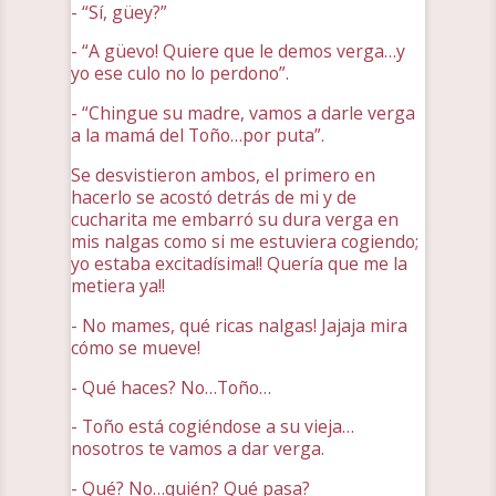
- “Sí, güey?”
- “A güevo! Quiere que le demos verga…y
yo ese culo no lo perdono”.
- “Chingue su madre, vamos a darle verga
a la mamá del Toño…por puta”.
Se desvistieron ambos, el primero en
hacerlo se acostó detrás de mi y de
cucharita me embarró su dura verga en
mis nalgas como si me estuviera cogiendo;
yo estaba excitadísima!! Quería que me la
metiera ya!!
- No mames, qué ricas nalgas! Jajaja mira
cómo se mueve!
- Qué haces? No…Toño…
- Toño está cogiéndose a su vieja…
nosotros te vamos a dar verga.
- Qué? No…quién? Qué pasa?