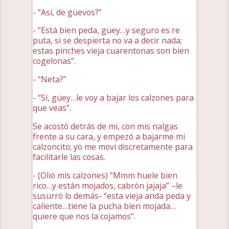
- “Así, de güevos?”
- “Está bien peda, güey…y seguro es re
puta, si se despierta no va a decir nada;
estas pinches vieja cuarentonas son bien
cogelonas”.
- “Neta?”
- “Sí, güey…le voy a bajar los calzones para
que veas”.
Se acostó detrás de mi, con mis nalgas
frente a su cara, y empezó a bajarme mi
calzoncito; yo me moví discretamente para
facilitarle las cosas.
- (Olió mis calzones) “Mmm huele bien
rico…y están mojados, cabrón jajaja” –le
susurró lo demás- “esta vieja anda peda y
caliente…tiene la pucha bien mojada…
quiere que nos la cojamos”.