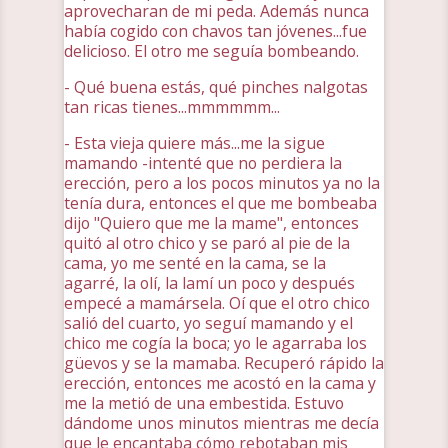
aprovecharan de mi peda. Además nunca
había cogido con chavos tan jóvenes...fue
delicioso. El otro me seguía bombeando.
- Qué buena estás, qué pinches nalgotas
tan ricas tienes...mmmmmm...
- Esta vieja quiere más...me la sigue
mamando -intenté que no perdiera la
erección, pero a los pocos minutos ya no la
tenía dura, entonces el que me bombeaba
dijo "Quiero que me la mame", entonces
quitó al otro chico y se paró al pie de la
cama, yo me senté en la cama, se la
agarré, la olí, la lamí un poco y después
empecé a mamársela. Oí que el otro chico
salió del cuarto, yo seguí mamando y el
chico me cogía la boca; yo le agarraba los
güevos y se la mamaba. Recuperó rápido la
erección, entonces me acostó en la cama y
me la metió de una embestida. Estuvo
dándome unos minutos mientras me decía
que le encantaba cómo rebotaban mis