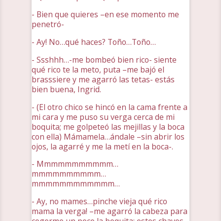
- Bien que quieres –en ese momento me
penetró-
- Ay! No…qué haces? Toño…Toño…
- Ssshhh…-me bombeó bien rico- siente
qué rico te la meto, puta –me bajó el
brasssiere y me agarró las tetas- estás
bien buena, Ingrid.
- (El otro chico se hincó en la cama frente a
mi cara y me puso su verga cerca de mi
boquita; me golpeteó las mejillas y la boca
con ella) Mámamela…ándale –sin abrir los
ojos, la agarré y me la metí en la boca-.
- Mmmmmmmmmmm…
mmmmmmmmmm…
mmmmmmmmmmmm…
- Ay, no mames…pinche vieja qué rico
mama la verga! –me agarró la cabeza para