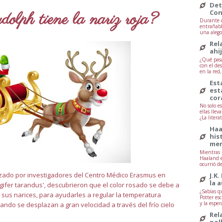
Det
Con
lph tiene la nariz roja?
Durante d
entrañabl
una alegor
Rel
ahi
¿Qué pasa
con el de
en la red
Est
est
cor
No solo e
ellas lle
¿La litera
Haa
his
mem
Mientras 
Haaland e
ocurrió d
zado por investigadores del Centro Médico Erasmus en
J.K.
la 
ifer tarandus', descubrieron que el color rosado se debe a
¿Sabías q
sus narices, para ayudarles a regular la temperatura
Potter esc
y la esper
ndo se desplazan a gran velocidad a través del frío cielo
Rel
pol