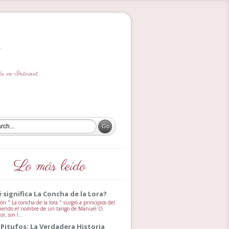
ada en Internet.
Lo más leído
 significa La Concha de la Lora?
ón " La concha de la lora " surgió a principios del
 siendo el nombre de un tango de Manuel O.
, sin l...
 Pitufos: La Verdadera Historia