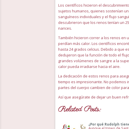
Los científicos hicieron el descubrimient
sujetos humanos, quienes sostenían un m
sanguíneos individuales y el flujo sang
descubrieron que los renos tenían un 
narices.
También hicieron correr a los renos en 
perdían más calor. Los científicos encon
hasta 24 grados celcius. Debido a que 
dedujeron que la función de todo el flu
grandes volúmenes de sangre a la super
calor pueda irradiarse hacia el aire.
La dedicación de estos renos para aseg
tiempo es impresionante. No podemos i
partes del cuerpo cambien de color para li
Así que asegúrate de dejar un buen refri
Related Posts:
¿Por qué Rudolph tiene
Aunque el trineo de Sant