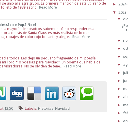
se unió al alegre grupo. La primera mención de este útil reno de
2024
►
 folleto de 1939 escrit…
Read More
2023
▼
di
▼
 detrás de Papá Noel
¿Po
bien la mayoría de nosotros sabemos cómo responder esa
r
istoria detrás de Santa Claus es más realista de lo que
a, ropajes de color rojo brillante y alegre…
Read More
no
►
oc
►
se
►
idad a todos! Les dejo un pequeño fragmento de mi poesía
de mi libro "10 poesías para Navidad". Un poema que habla de
ag
►
 de vibradores. No se olviden de tene…
Read More
jul
►
ju
►
m
►
ab
►
ma
►
at
12:50
Labels:
Historias
,
Navidad
fe
►
en
►