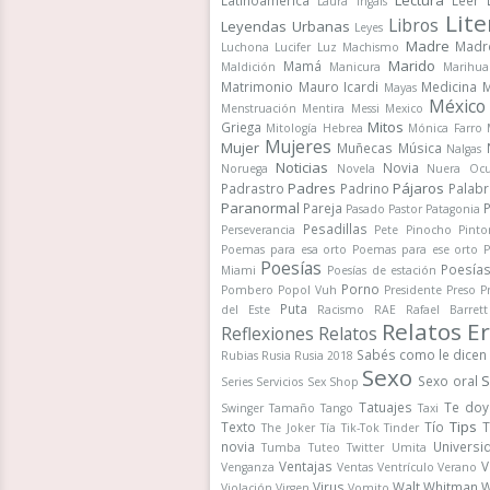
Lectura
Latinoamérica
Leer
Laura Ingals
Lite
Libros
Leyendas Urbanas
Leyes
Madre
Madr
Luchona
Lucifer
Luz
Machismo
Marido
Mamá
Maldición
Manicura
Marihua
Matrimonio
Mauro Icardi
Medicina
M
Mayas
México
Menstruación
Mentira
Messi
Mexico
Mitos
Griega
Mitología Hebrea
Mónica Farro
Mujeres
Mujer
Muñecas
Música
Nalgas
Noticias
Novia
Noruega
Novela
Nuera
Ocu
Padres
Pájaros
Padrastro
Padrino
Palab
Paranormal
Pareja
Pasado
Pastor
Patagonia
Pesadillas
Perseverancia
Pete
Pinocho
Pinto
Poemas para esa orto
Poemas para ese orto
P
Poesías
Poesía
Miami
Poesías de estación
Porno
Pombero
Popol Vuh
Presidente
Preso
P
Puta
del Este
Racismo
RAE
Rafael Barrett
Relatos Er
Reflexiones
Relatos
Sabés como le dicen
Rubias
Rusia
Rusia 2018
Sexo
S
Sexo oral
Series
Servicios
Sex Shop
Tatuajes
Te doy
Swinger
Tamaño
Tango
Taxi
Tips
Texto
Tío
T
The Joker
Tía
Tik-Tok
Tinder
novia
Universi
Tumba
Tuteo
Twitter
Umita
Ventajas
V
Venganza
Ventas
Ventrículo
Verano
Virus
Walt Whitman
W
Violación
Virgen
Vomito