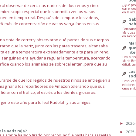
o al observar de cerca las narices de dos renos y cinco
¿Qué pasa
con el de
icroscopio especial que les permitía ver los vasos
en la red
uíneo en tiempo real. Después de comparar los videos,
Gab
25% más de concentración de vasos sanguíneos en sus
hab
Comparto 
Márquez -
en Facebo
una cinta de correr y observaron qué partes de sus cuerpos
Mar
traron que la nariz, junto con las patas traseras, alcanzaba
que
esta es una temperatura extremadamente alta para un reno,
lit
Hay autor
jo sanguíneo era ayudar a regular la temperatura, acercando
Mario Ben
ficie cuando los animales se sobrecalientan, para que su
difícil: tr
Los
tod
urarse de que los regalos de nuestros niños se entreguen a
Después d
ediciones
maginar a los repartidores de Amazon tolerando que sus
casas embr
diar con el tráfico, el estrés o los clientes groseros.
gerio este año para tu leal Rudolph y sus amigos.
2026
►
 la nariz roja?
2025
►
a siempre ha sido tirado por renos, no fue hasta hace sesenta y