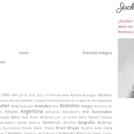
Jack
¿Existió
amor en 
historia 
Inicio
Entrada antigua
om)
1800
Abuelos
1984
2016
2020
2021
4 Poemas Para Martita
Aborigen
Camus
Alcohol
Aleister Crowley
Alemania
Alicia en el país de las maravillas
Amor
Anónimo
Animales
Anal
Antiguo
Anarquía
Ano
Antoine de
Argentina
Asesinatos
s
Árboles
Arte
Armando Manzanero
Autos
topsia
Aves
Avión
Bailando por un Sueño
Baño
Barack Obama
Biografía
Beneficios
Bizarras
Baudelaire
Bebés
Belleza
Bicicleta
Brujas
Brasil
Caca
s
Booktubers
Boxeo
Bram Stoker
Buenos Aires
Cantantes
Caperucita Roja
nes
Cánticos de Tribuna
Carl Sagan
Carpe