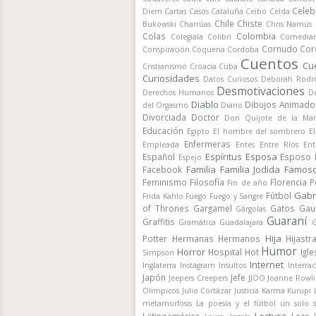
Celeb
Diem
Cartas
Casos
Cataluña
Ceibo
Celda
Chile
Chiste
Bukowski
Charrúas
Chris Namús
Colas
Colombia
Colegiala
Colibrí
Comedia
Cornudo
Cor
Conspiración
Coquena
Cordoba
Cuentos
Cu
Cristianismo
Croacia
Cuba
Curiosidades
Datos Curiosos
Deborah Rodr
Desmotivaciones
Derechos Humanos
De
Diablo
Dibujos Animado
del Orgasmo
Diario
Divorciada
Doctor
Don Quijote de la Ma
Educación
Egipto
El hombre del sombrero
E
Enfermeras
Empleada
Entes
Entre Ríos
Ent
Espíritus
Esposa
Español
Esposo
Espejo
Familia
Familia Jodida
Famos
Facebook
Feminismo
Filosofía
Florencia 
Fin de año
Gabr
Fútbol
Frida Kahlo
Fuego
Fuego y Sangre
of Thrones
Gargamel
Gatos
Gau
Gárgolas
Guaraní
Graffitis
Gramática
Guadalajara
G
Hija
Potter
Hermanas
Hermanos
Hijastr
Humor
Horror
Hospital
Hot
Igle
Simpson
Internet
Inglaterra
Instagram
Insultos
Interrac
Japón
Jefe
Jeepers Creepers
JJOO
Joanne Rowli
Olimpicos
Julio Cortázar
Justicia
Karma
Kurupi
metamorfosis
La poesía y el fútbol un solo 