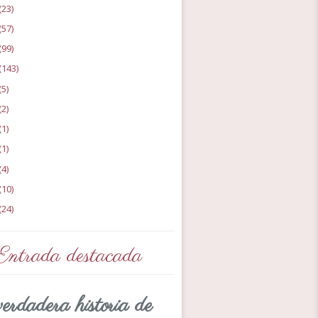
(23)
(57)
(99)
(143)
(5)
(2)
(1)
(1)
(4)
(10)
(24)
Entrada destacada
erdadera historia de