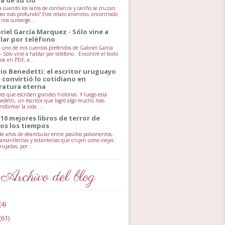
 cuando los lazos de confianza y cariño se cruzan
seo más profundo? Este relato anónimo, encontrado
, nos sumerge...
riel García Marquez - Sólo vine a
lar por teléfono
uno de mis cuentos preferidos de Gabriel García
 Sólo vine a hablar por teléfono . Encontré el texto
ok en PDF, e...
io Benedetti: el escritor uruguayo
 convirtió lo cotidiano en
eratura eterna
es que escriben grandes historias. Y luego está
edetti, un escritor que logró algo mucho más
ansformar la vida ...
 10 mejores libros de terror de
os los tiempos
e años de deambular entre pasillos polvorientos,
 amarillentas y estanterías que crujen como viejas
ujadas, por ...
Archivo del blog
(4)
(61)