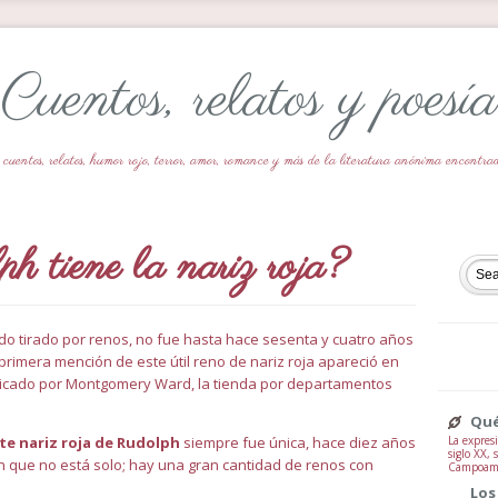
Cuentos, relatos y poesía
 cuentos, relatos, humor rojo, terror, amor, romance y más de la literatura anónima encontr
 tiene la nariz roja?
do tirado por renos, no fue hasta hace sesenta y cuatro años
primera mención de este útil reno de nariz roja apareció en
blicado por Montgomery Ward, la tienda por departamentos
Qué
La expresi
nte nariz roja de Rudolph
siempre fue única, hace diez años
siglo XX,
n que no está solo; hay una gran cantidad de renos con
Campoamor
Los