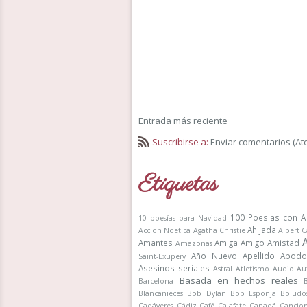
Entrada más reciente
Suscribirse a:
Enviar comentarios (At
Etiquetas
100 Poesias con A
10 poesías para Navidad
Ahijada
Accion Noetica
Agatha Christie
Albert 
Amantes
Amiga
Amigo
Amistad
Amazonas
Año Nuevo
Apellido
Apodo
Saint-Exupery
Asesinos seriales
Astral
Atletismo
Audio
Au
Basada en hechos reales
Barcelona
Blancanieces
Bob Dylan
Bob Esponja
Boludo
Cadáveres
Cádiz
Café
Calafate
Canadá
Cancio