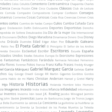
ridades
Cementerio
Centroamérica
Celos
Celulitis
Chaparrita
Charles
Clásicos
Ciencia
Cine
Ciencia Ficción
Circo
Ciudades
Club de Lectura
Consejos
nte
Comida
Compadre
Compositores
Comprar
Confesión
onavirus
Cosas Curiosas
Corrientes
Costa Rica
Creencias
Crimen
Crisis
entos cortos
Culos
Cumbia
Cuñada
Cura
Cuentos de hadas
Cuerpo
Deportes
Deportistas
iguez
Declaración
Delfín
Delincuente
Derecho
Día de la mujer
spedida de Soltera
Desubicados
Día
Día Internacional
s
Dichos
Diego Maradona
Disney
Diccionario
Dinamarca
Dinero
Dios
Eduardo Galeano
Drácula
Edad
ncha
Duendes
Edgar Allan Poe
El Poeta Gabriel
l Patito Feo
El Principito
El Señor de los Anillos
Escritores
España
Esclavitud
Escribir
revista
Erección
Escuela
Estados Unidos
Exorcismo
Expresiones
Estafas
Estudios
Europa
Ex
os
Fantasmas
Fantásticos
Farándula
Farmacia
Felicidad
Femenino
Peña
Flores
Fotos
Franz Kafka
Frases
Forense
Francia
Freddy Krueger
Gabriel Marquez Garcia
iel García Márquez
Game
Galletas
chos
Gay
George Orwell
George RR Martin
Gigantes
Gorditos
Gordos
Hans Christian Andersen
Harry
uerra
Hablo de mi
Hansel y Gretel
Historias
Historia
Hijo
a
Holanda
Hombre lobo
Homero
Imagenes
Incesto
Infidelidad
sia
Infancia
India
Indios
Información
Inventos
J.K. Rowling
ial
Invierno
Irán
Israel
Jacobo Winograd
Jaimito
Jovencitas
ng
John Sladek
Juana de Ibarbourou
Juego de Tronos
Juegos
La Cenicienta
La Bella Durmiente
La catrera
La guillotina
La huérfana
La
sentimiento
La Sirenita
La Sociedad de los Poetas Muertos
La Telesita
Leyenda
Leyendas