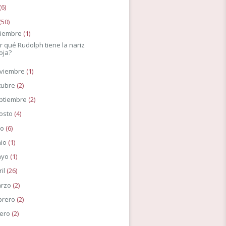
(6)
(50)
ciembre
(1)
r qué Rudolph tiene la nariz
oja?
viembre
(1)
tubre
(2)
ptiembre
(2)
osto
(4)
io
(6)
nio
(1)
ayo
(1)
ril
(26)
rzo
(2)
brero
(2)
ero
(2)