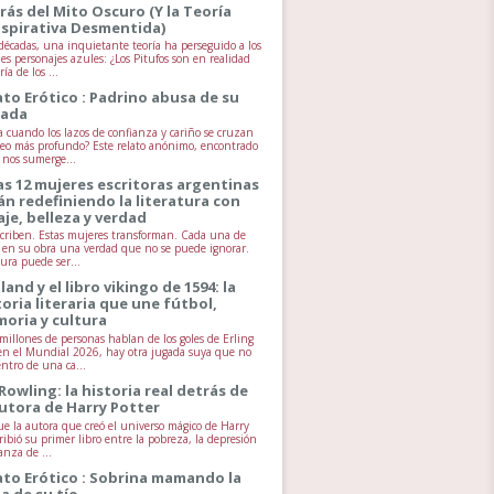
rás del Mito Oscuro (Y la Teoría
spirativa Desmentida)
écadas, una inquietante teoría ha perseguido a los
es personajes azules: ¿Los Pitufos son en realidad
ía de los ...
ato Erótico : Padrino abusa de su
jada
 cuando los lazos de confianza y cariño se cruzan
seo más profundo? Este relato anónimo, encontrado
, nos sumerge...
as 12 mujeres escritoras argentinas
án redefiniendo la literatura con
aje, belleza y verdad
scriben. Estas mujeres transforman. Cada una de
va en su obra una verdad que no se puede ignorar.
tura puede ser...
land y el libro vikingo de 1594: la
toria literaria que une fútbol,
oria y cultura
millones de personas hablan de los goles de Erling
n el Mundial 2026, hay otra jugada suya que no
entro de una ca...
 Rowling: la historia real detrás de
autora de Harry Potter
ue la autora que creó el universo mágico de Harry
ribió su primer libro entre la pobreza, la depresión
anza de ...
ato Erótico : Sobrina mamando la
la de su tío