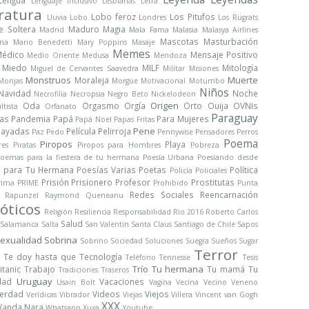
Lengua
Lenguaje Inclusivo
Lesbianas
Letra
ratura
Lobo feroz
Los Pitufos
Lluvia
Lobo
Londres
Los Rugrats
e Soltera
Maduro
Magia
Madrid
Mala Fama
Malasia
Malasya Airlines
Mascotas
Masturbación
na
Mario Benedetti
Mary Poppins
Masaje
Memes
édico
Mensaje Positivo
Medio Oriente
Medusa
Mendoza
Miedo
MILF
Mitología
Miguel de Cervantes Saavedra
Militar
Misiones
Monstruos
Muerte
Moraleja
Monjas
Morgue
Motivacional
Motumbo
Niños
Navidad
Noche
Necrofilia
Necropsia
Negro Beto
Nickelodeon
Origen
Oda
Orgasmo
Orgía
Orto
Ouija
OVNIs
ltista
Orfanato
Paraguay
ras
Pandemia
Papá
Para Mujeres
Papá Noel
Papas Fritas
Pene
Payadas
Película
Pelirroja
Paz
Pedo
Pennywise
Pensadores
Perros
Poema
Piropos
Playa
res
Piratas
Piropos para Hombres
Pobreza
oemas para la fiestera de tu hermana
Poesía Urbana
Poesiando desde
s para Tu Hermana
Poesías Varias
Poetas
Política
Policía
Policiales
Prisión
Prisionero
Profesor
Prostitutas
rima
PRIME
Prohibido
Punta
Redes Sociales
Reencarnación
Rapunzel
Raymond Queneanu
óticos
Religión
Resiliencia
Responsabilidad
Rio 2016
Roberto Carlos
Salud
Salamanca
Salta
San Valentin
Santa Claus
Santiago de Chile
Sapos
exualidad
Sobrina
Sobrino
Sociedad
Soluciones
Suegra
Sueños
Sugar
Terror
Te doy hasta que
Tecnología
Teléfono
Tennesse
Tesis
Trío
Tu hermana
itanic
Trabajo
Tu mamá
Tu
Tradiciones
Traseros
Uruguay
dad
Vacaciones
Usain Bolt
Vagina
Vecina
Vecino
Veneno
erdad
Videos
Viejos
Verídicas
Vibrador
Viejas
Villera
Vincent van Gogh
XXX
anda Nara
Whatsapp
Xuxa
Youtube