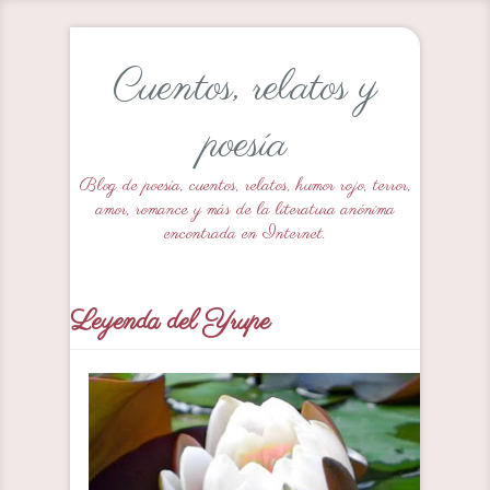
Cuentos, relatos y
poesía
Blog de poesía, cuentos, relatos, humor rojo, terror,
amor, romance y más de la literatura anónima
encontrada en Internet.
Leyenda del Yrupe