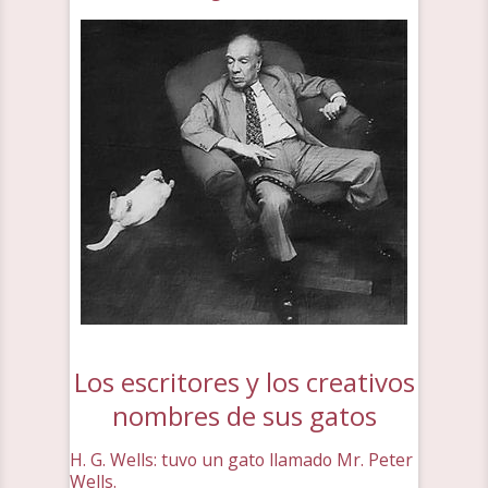
Los escritores y los creativos
nombres de sus gatos
H. G. Wells: tuvo un gato llamado Mr. Peter
Wells.