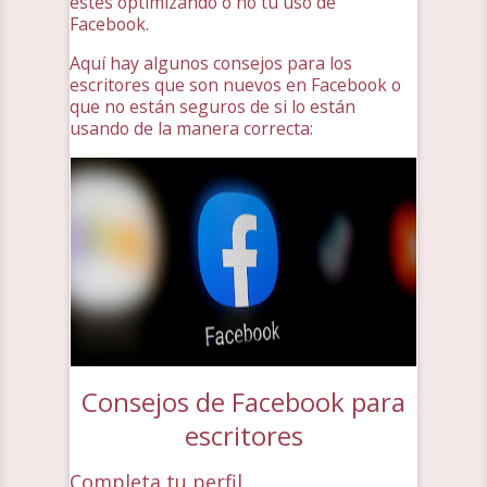
estés optimizando o no tu uso de
Facebook.
Aquí hay algunos consejos para los
escritores que son nuevos en Facebook o
que no están seguros de si lo están
usando de la manera correcta:
Consejos de Facebook para
escritores
Completa tu perfil