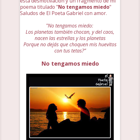
esta desmotivación y un fragmento de mi
poema titulado "
No tengamos miedo
"
Saludos de El Poeta Gabriel con amor.
"No tengamos miedo:
Los planetas también chocan, y del caos,
nacen las estrellas y los planetas
Porque no dejás que choquen mis huevitos
con tus tetas?”
No tengamos miedo