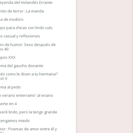
leyenda del Holandés Errante
nto de terror : La manda
a de inodoro
opo para chicas con lindo culo
o casual y reflexiones
eo de humor: Sexo después de
os 40
opos XXX
ma del gaucho donante
és como le dicen a tu hermana?
ol. II
ma al pedo
e verano enterramo' al enano
erte en 4
seré lindo, pero la tengo grande
 tengamos miedo
or : Poemas de amor entre él y