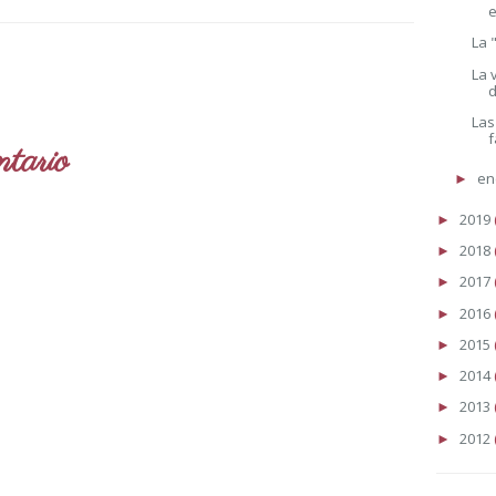
e
La 
La 
d
Las
f
tario
en
►
2019
►
2018
►
2017
►
2016
►
2015
►
2014
►
2013
►
2012
►