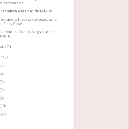
n escobas vol...
"Tamalera Asesina" de México
verdadera historia del exorcismo
e Emily Rose
 llamadas 'Ovejas Negras' de la
amilia
ero
(1)
(143)
(5)
(2)
(1)
(1)
(4)
(10)
(24)