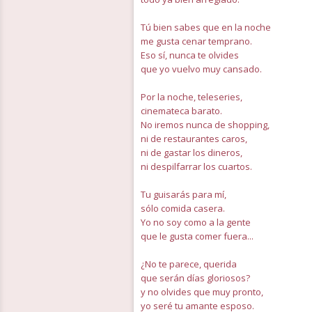
Tú bien sabes que en la noche
me gusta cenar temprano.
Eso sí, nunca te olvides
que yo vuelvo muy cansado.
Por la noche, teleseries,
cinemateca barato.
No iremos nunca de shopping,
ni de restaurantes caros,
ni de gastar los dineros,
ni despilfarrar los cuartos.
Tu guisarás para mí,
sólo comida casera.
Yo no soy como a la gente
que le gusta comer fuera...
¿No te parece, querida
que serán días gloriosos?
y no olvides que muy pronto,
yo seré tu amante esposo.