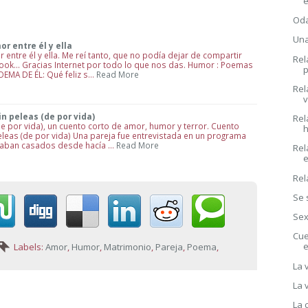
e
Oda
Una
r entre él y ella
ntre él y ella. Me reí tanto, que no podía dejar de compartir
Rel
k... Gracias Internet por todo lo que nos das. Humor : Poemas
p
POEMA DE ÉL: Qué feliz s…
Read More
Rel
v
n peleas (de por vida)
Rel
e por vida), un cuento corto de amor, humor y terror. Cuento
h
eleas (de por vida) Una pareja fue entrevistada en un programa
taban casados desde hacía …
Read More
Rel
Rel
Se 
Se
Cue
Labels:
Amor
,
Humor
,
Matrimonio
,
Pareja
,
Poema
,
La 
La 
La 