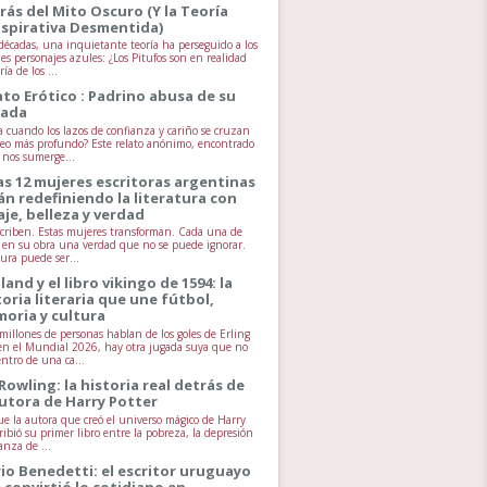
rás del Mito Oscuro (Y la Teoría
spirativa Desmentida)
écadas, una inquietante teoría ha perseguido a los
es personajes azules: ¿Los Pitufos son en realidad
ía de los ...
ato Erótico : Padrino abusa de su
jada
 cuando los lazos de confianza y cariño se cruzan
seo más profundo? Este relato anónimo, encontrado
, nos sumerge...
as 12 mujeres escritoras argentinas
án redefiniendo la literatura con
aje, belleza y verdad
scriben. Estas mujeres transforman. Cada una de
va en su obra una verdad que no se puede ignorar.
tura puede ser...
land y el libro vikingo de 1594: la
toria literaria que une fútbol,
oria y cultura
millones de personas hablan de los goles de Erling
n el Mundial 2026, hay otra jugada suya que no
entro de una ca...
 Rowling: la historia real detrás de
autora de Harry Potter
ue la autora que creó el universo mágico de Harry
ribió su primer libro entre la pobreza, la depresión
anza de ...
io Benedetti: el escritor uruguayo
 convirtió lo cotidiano en