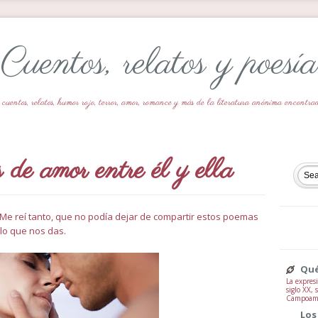
Cuentos, relatos y poesía
 cuentos, relatos, humor rojo, terror, amor, romance y más de la literatura anónima encontr
e amor entre él y ella
 Me reí tanto, que no podía dejar de compartir estos poemas
 lo que nos das.
Qué
La expresi
siglo XX,
Campoamor
Los