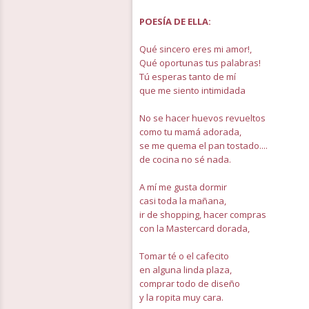
POESÍA DE ELLA:
Qué sincero eres mi amor!,
Qué oportunas tus palabras!
Tú esperas tanto de mí
que me siento intimidada
No se hacer huevos revueltos
como tu mamá adorada,
se me quema el pan tostado....
de cocina no sé nada.
A mí me gusta dormir
casi toda la mañana,
ir de shopping, hacer compras
con la Mastercard dorada,
Tomar té o el cafecito
en alguna linda plaza,
comprar todo de diseño
y la ropita muy cara.