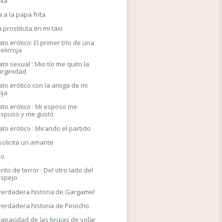
lla
 a la papa frita
 prostituta en mi taxi
ato erótico: El primer trío de una
elirroja
ato sexual : Mio tío me quito la
irginidad
ato erótico con la amiga de mi
ija
ato erótico : Mi esposo me
expuso y me gustó
ato erótico : Mirando el partido
solicita un amante
xo
nto de terror : Del otro lado del
espejo
verdadera historia de Gargamel
verdadera historia de Pinocho
capacidad de las brujas de volar