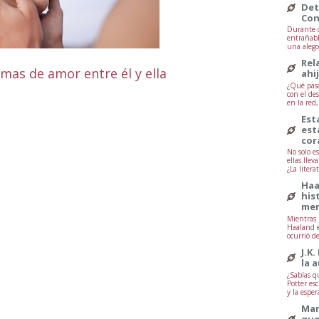
Det
Con
Durante d
entrañabl
una alegor
Rel
mas de amor entre él y ella
ahi
¿Qué pasa
con el de
en la red
Est
est
cor
No solo e
ellas lle
¿La litera
Haa
his
mem
Mientras 
Haaland e
ocurrió d
J.K.
la 
¿Sabías q
Potter esc
y la esper
Mar
que