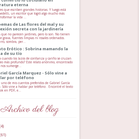
eratura eterna
es que escriben grandes historias. Y luego está
edetti, un escritor que logró algo mucho más
ansformar la vida ...
oemas de Las flores del mal y su
exión secreta con la jardinería
s que no parecen jardines, pero lo son. No tienen
e grava, fuentes limpias ni rosales ordenados.
rro, sombra, per...
ato Erótico : Sobrina mamando la
la de su tío
 cuando los lazos de confianza y cariño se cruzan
seo más profundo? Este relato anónimo, encontrado
, nos sumerge...
riel García Marquez - Sólo vine a
lar por teléfono
uno de mis cuentos preferidos de Gabriel García
 Sólo vine a hablar por teléfono . Encontré el texto
ok en PDF, e...
Archivo del blog
(4)
(61)