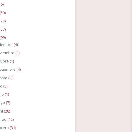
(6)
(50)
(23)
(57)
(99)
ciembre
(4)
viembre
(3)
tubre
(1)
ptiembre
(4)
osto
(2)
io
(5)
nio
(1)
ayo
(7)
ril
(28)
rzo
(12)
brero
(31)