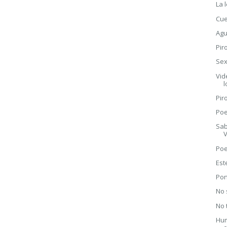
La 
Cue
Agu
Pir
Sex
Vid
l
Pir
Poe
Sab
V
Poe
Est
Pon
No 
No
Hum