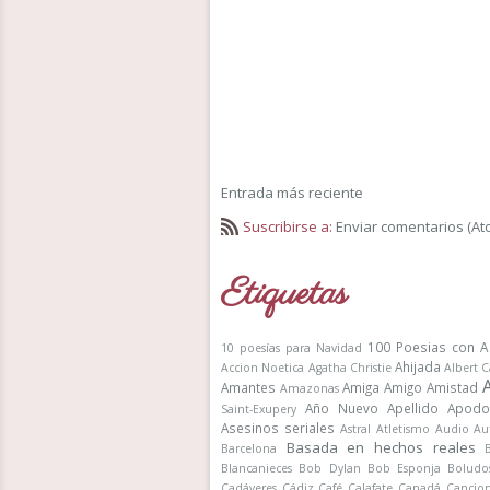
Entrada más reciente
Suscribirse a:
Enviar comentarios (At
Etiquetas
100 Poesias con A
10 poesías para Navidad
Ahijada
Accion Noetica
Agatha Christie
Albert 
Amantes
Amiga
Amigo
Amistad
Amazonas
Año Nuevo
Apellido
Apodo
Saint-Exupery
Asesinos seriales
Astral
Atletismo
Audio
Au
Basada en hechos reales
Barcelona
Blancanieces
Bob Dylan
Bob Esponja
Boludo
Cadáveres
Cádiz
Café
Calafate
Canadá
Cancio