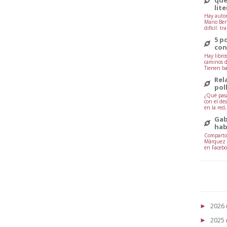
lit
Hay autor
Mario Ben
difícil: tr
5 p
con
Hay libro
caminos d
Tienen ba
Rel
pol
¿Qué pasa
con el de
en la red
Gab
hab
Comparto 
Márquez -
en Facebo
2026
►
2025
►