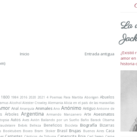
La v
Jack
¿Existió
Inicio
Entrada antigua
amor en 
om)
historia 
1800
Abuelos
1984
2016
2020
2021
4 Poemas Para Martita
Aborigen
Camus
Alcohol
Aleister Crowley
Alemania
Alicia en el país de las maravillas
Amor
Anónimo
Animales
Anal
Antiguo
Anarquía
Ano
Antoine de
Argentina
Asesinatos
s
Árboles
Arte
Armando Manzanero
Autos
topsia
Aves
Avión
Bailando por un Sueño
Baño
Barack Obama
Biografía
Beneficios
Bizarras
Baudelaire
Bebés
Belleza
Bicicleta
Brujas
Brasil
Caca
s
Booktubers
Boxeo
Bram Stoker
Buenos Aires
Cantantes
Caperucita Roja
nes
Cánticos de Tribuna
Carl Sagan
Carpe