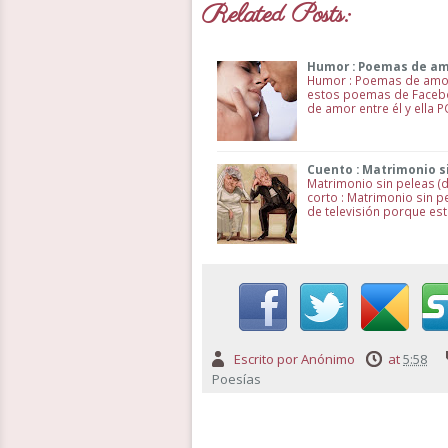
Related Posts:
Humor : Poemas de amo
Humor : Poemas de amor e
estos poemas de Faceboo
de amor entre él y ella 
Cuento : Matrimonio si
Matrimonio sin peleas (d
corto : Matrimonio sin p
de televisión porque es
Escrito por
Anónimo
at
5:58
Poesías