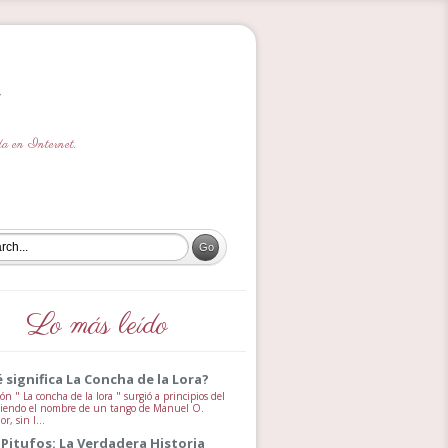
ada en Internet.
Lo más leído
 significa La Concha de la Lora?
ón " La concha de la lora " surgió a principios del
 siendo el nombre de un tango de Manuel O.
, sin l...
 Pitufos: La Verdadera Historia