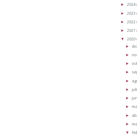
2024
►
2023
►
2022
►
2021
►
2020
▼
di
►
no
►
oc
►
se
►
ag
►
jul
►
ju
►
m
►
ab
►
ma
►
fe
▼