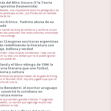
rás del Mito Oscuro (Y la Teoría
spirativa Desmentida)
écadas, una inquietante teoría ha perseguido a los
es personajes azules: ¿Los Pitufos son en realidad
ía de los ...
ato Erótico : Padrino abusa de su
jada
 cuando los lazos de confianza y cariño se cruzan
seo más profundo? Este relato anónimo, encontrado
, nos sumerge...
as 12 mujeres escritoras argentinas
án redefiniendo la literatura con
aje, belleza y verdad
scriben. Estas mujeres transforman. Cada una de
va en su obra una verdad que no se puede ignorar.
tura puede ser...
land y el libro vikingo de 1594: la
toria literaria que une fútbol,
oria y cultura
millones de personas hablan de los goles de Erling
n el Mundial 2026, hay otra jugada suya que no
entro de una ca...
io Benedetti: el escritor uruguayo
 convirtió lo cotidiano en
eratura eterna
es que escriben grandes historias. Y luego está
edetti, un escritor que logró algo mucho más
ansformar la vida ...
oemas de Las flores del mal y su