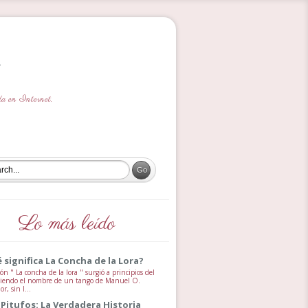
ada en Internet.
Lo más leído
 significa La Concha de la Lora?
ón " La concha de la lora " surgió a principios del
 siendo el nombre de un tango de Manuel O.
, sin l...
 Pitufos: La Verdadera Historia