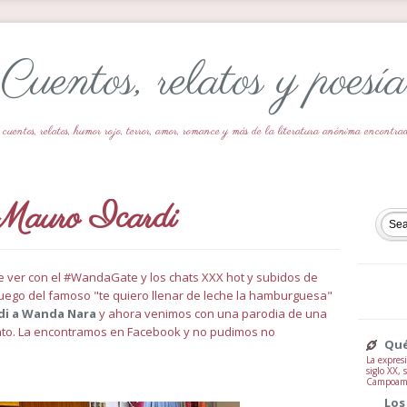
Cuentos, relatos y poesía
 cuentos, relatos, humor rojo, terror, amor, romance y más de la literatura anónima encontr
Mauro Icardi
ue ver con el #WandaGate y los chats XXX hot y subidos de
uego del famoso "te quiero llenar de leche la hamburguesa"
di a Wanda Nara
y ahora venimos con una parodia de una
nto. La encontramos en Facebook y no pudimos no
Qué
La expresi
siglo XX,
Campoamor
Los