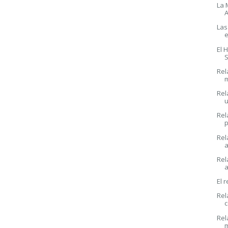
La 
A
Las
e
El 
S
Rel
Rel
u
Rel
Rel
Rel
a
El 
Rel
c
Rel
m