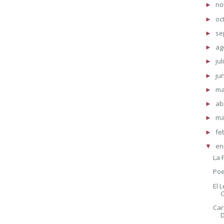
no
►
oc
►
se
►
ag
►
jul
►
ju
►
m
►
ab
►
ma
►
fe
►
en
▼
La 
Poe
El 
C
Car