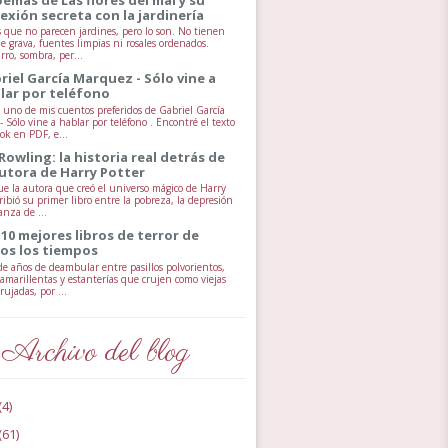
exión secreta con la jardinería
s que no parecen jardines, pero lo son. No tienen
e grava, fuentes limpias ni rosales ordenados.
rro, sombra, per...
riel García Marquez - Sólo vine a
lar por teléfono
uno de mis cuentos preferidos de Gabriel García
 Sólo vine a hablar por teléfono . Encontré el texto
ok en PDF, e...
 Rowling: la historia real detrás de
autora de Harry Potter
ue la autora que creó el universo mágico de Harry
ribió su primer libro entre la pobreza, la depresión
anza de ...
 10 mejores libros de terror de
os los tiempos
e años de deambular entre pasillos polvorientos,
 amarillentas y estanterías que crujen como viejas
ujadas, por ...
Archivo del blog
(4)
(61)