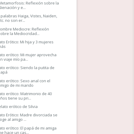
Metamorfosis: Reflexión sobre la
lienación y e...
 palabras Haiga, Vistes, Naiden,
tc. no son er...
Hombre Mediocre: Reflexión
obre la Mediocridad...
ato Erótico: Mi hija y 3 mujeres
más
ato erótico: Mi mujer aprovecha
n viaje mío pa...
ato erótico: Siendo la putita de
papá
ato erótico: Sexo anal con el
amigo de mi marido
ato erótico: Matrimonio de 40
ños tiene su pri...
relato erótico de Silvia
ato Erótico: Madre divorciada se
oge al amigo ...
ato erótico: El papá de mi amiga
e hace un cas...