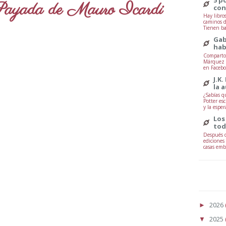
ayada de Mauro Icardi
con
Hay libro
caminos d
Tienen ba
Gab
hab
Comparto 
Márquez -
en Facebo
J.K.
la 
¿Sabías q
Potter esc
y la esper
Los
tod
Después d
ediciones
casas embr
2026
►
2025
▼