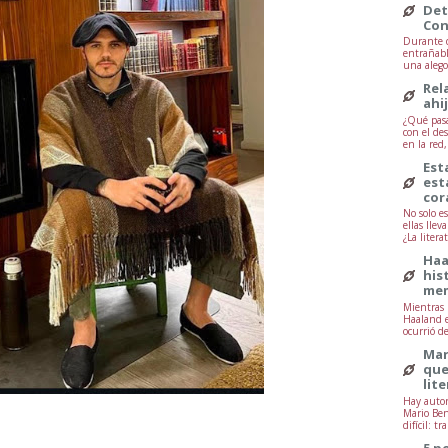
Det
Con
Durante d
entrañabl
una alegor
Rel
ahi
¿Qué pasa
con el de
en la red
Est
est
cor
No solo e
ellas lle
¿La litera
Haa
his
mem
Mientras 
Haaland e
ocurrió d
Mar
que
lit
Hay autor
Mario Ben
difícil: tr
5 p