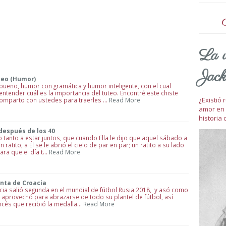
La v
Jack
teo (Humor)
ueno, humor con gramática y humor inteligente, con el cual
ender cuál es la importancia del tuteo. Encontré este chiste
¿Existió
comparto con ustedes para traerles …
Read More
amor en 
historia 
después de los 40
anto a estar juntos, que cuando Ella le dijo que aquel sábado a
ratito, a Él se le abrió el cielo de par en par; un ratito a su lado
ara que el día t…
Read More
nta de Croacia
a salió segunda en el mundial de fútbol Rusia 2018, y asó como
 aprovechó para abrazarse de todo su plantel de fútbol, así
cés que recibió la medalla…
Read More