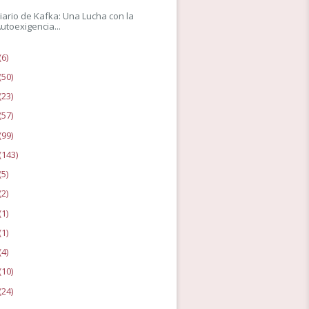
Diario de Kafka: Una Lucha con la
utoexigencia...
(6)
(50)
(23)
(57)
(99)
(143)
(5)
(2)
(1)
(1)
(4)
(10)
(24)