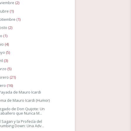
viembre
(2)
tubre
(1)
ptiembre
(1)
osto
(2)
io
(1)
nio
(4)
ayo
(5)
ril
(3)
rzo
(5)
brero
(21)
ero
(16)
Payada de Mauro Icardi
ma de Mauro Icardi (Humor)
Legado de Don Quijote: Un
aballero que Nunca M...
l Sagan y la Profecía del
Dumbing Down: Una Adv...