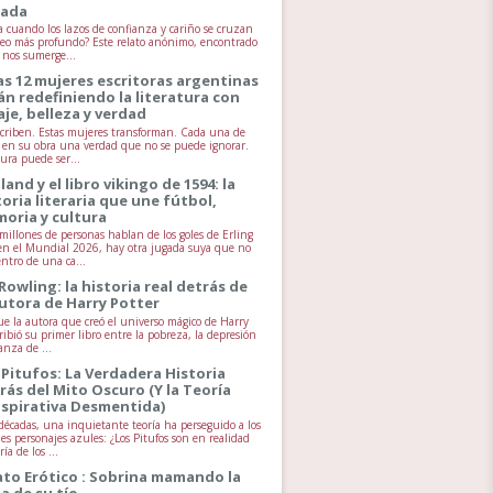
jada
 cuando los lazos de confianza y cariño se cruzan
seo más profundo? Este relato anónimo, encontrado
, nos sumerge...
as 12 mujeres escritoras argentinas
án redefiniendo la literatura con
aje, belleza y verdad
scriben. Estas mujeres transforman. Cada una de
va en su obra una verdad que no se puede ignorar.
tura puede ser...
land y el libro vikingo de 1594: la
toria literaria que une fútbol,
oria y cultura
millones de personas hablan de los goles de Erling
n el Mundial 2026, hay otra jugada suya que no
entro de una ca...
 Rowling: la historia real detrás de
autora de Harry Potter
ue la autora que creó el universo mágico de Harry
ribió su primer libro entre la pobreza, la depresión
anza de ...
 Pitufos: La Verdadera Historia
rás del Mito Oscuro (Y la Teoría
spirativa Desmentida)
écadas, una inquietante teoría ha perseguido a los
es personajes azules: ¿Los Pitufos son en realidad
ía de los ...
ato Erótico : Sobrina mamando la
la de su tío