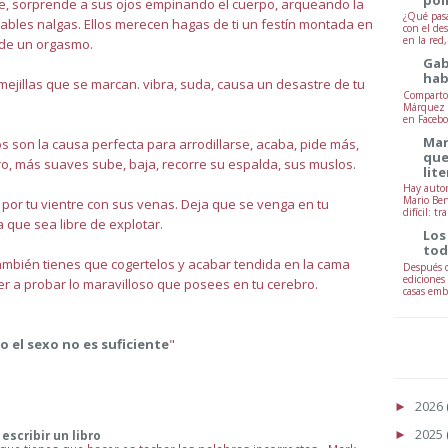
te, sorprende a sus ojos empinando el cuerpo, arqueando la
¿Qué pasa
ables nalgas. Ellos merecen hagas de ti un festín montada en
con el de
en la red
 de un orgasmo.
Gab
hab
ejillas que se marcan. vibra, suda, causa un desastre de tu
Comparto 
Márquez -
en Facebo
Mar
os son la causa perfecta para arrodillarse, acaba, pide más,
que
ro, más suaves sube, baja, recorre su espalda, sus muslos.
lit
Hay autor
Mario Ben
 por tu vientre con sus venas. Deja que se venga en tu
difícil: tr
a que sea libre de explotar.
Los
tod
ú también tienes que cogertelos y acabar tendida en la cama
Después d
ediciones
ver a probar lo maravilloso que posees en tu cerebro.
casas embr
 el sexo no es suficiente
"
2026
►
2025
escribir un libro
►