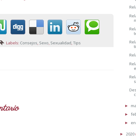
Rel
Rel
Rel
Rel
Labels:
Consejos
,
Sexo
,
Sexualidad
,
Tips
t
Rel
Rel
e
Rel
s
Des
tario
ma
►
fe
►
en
►
2020
►