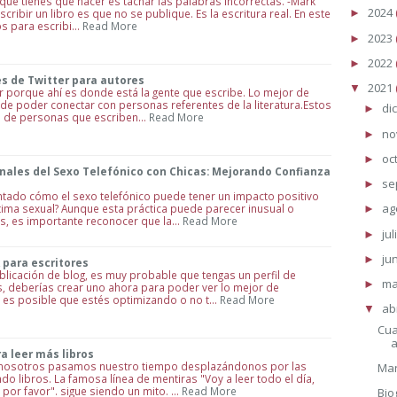
o que tienes que hacer es tachar las palabras incorrectas. -Mark
2024
scribir un libro es que no se publique. Es la escritura real. En este
►
os para escribi…
Read More
2023
►
2022
►
s de Twitter para autores
2021
▼
r porque ahí es donde está la gente que escribe. Lo mejor de
d de poder conectar con personas referentes de la literatura.Estos
di
►
s de personas que escriben…
Read More
no
►
oc
►
nales del Sexo Telefónico con Chicas: Mejorando Confianza
se
►
untado cómo el sexo telefónico puede tener un impacto positivo
ag
tima sexual? Aunque esta práctica puede parecer inusual o
►
os, es importante reconocer que la…
Read More
jul
►
ju
►
para escritores
blicación de blog, es muy probable que tengas un perfil de
m
►
s, deberías crear uno ahora para poder ver lo mejor de
 es posible que estés optimizando o no t…
Read More
ab
▼
Cua
a leer más libros
e nosotros pasamos nuestro tiempo desplazándonos por las
Man
do libros. La famosa línea de mentiras "Voy a leer todo el día,
por favor". sigue siendo un mito. …
Read More
Bio