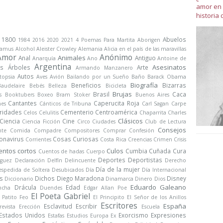
amor en 
historia 
1800
Abuelos
1984
2016
2020
2021
4 Poemas Para Martita
Aborigen
Camus
Alcohol
Aleister Crowley
Alemania
Alicia en el país de las maravillas
Amor
Anónimo
Animales
Anal
Antiguo
Anarquía
Ano
Antoine de
Argentina
Asesinatos
s
Árboles
Arte
Armando Manzanero
Autos
topsia
Aves
Avión
Bailando por un Sueño
Baño
Barack Obama
Biografía
Beneficios
Bizarras
Baudelaire
Bebés
Belleza
Bicicleta
Brujas
Brasil
Caca
s
Booktubers
Boxeo
Bram Stoker
Buenos Aires
Cantantes
Caperucita Roja
nes
Cánticos de Tribuna
Carl Sagan
Carpe
ridades
Cementerio
Centroamérica
Celos
Celulitis
Chaparrita
Charles
Clásicos
Ciencia
Cine
Ciencia Ficción
Circo
Ciudades
Club de Lectura
Consejos
nte
Comida
Compadre
Compositores
Comprar
Confesión
onavirus
Cosas Curiosas
Corrientes
Costa Rica
Creencias
Crimen
Crisis
entos cortos
Culos
Cumbia
Cuñada
Cura
Cuentos de hadas
Cuerpo
Deportes
Deportistas
iguez
Declaración
Delfín
Delincuente
Derecho
Día de la mujer
spedida de Soltera
Desubicados
Día
Día Internacional
s
Dichos
Diego Maradona
Disney
Diccionario
Dinamarca
Dinero
Dios
Eduardo Galeano
Drácula
Edad
ncha
Duendes
Edgar Allan Poe
El Poeta Gabriel
l Patito Feo
El Principito
El Señor de los Anillos
Escritores
España
Esclavitud
Escribir
revista
Erección
Escuela
Estados Unidos
Exorcismo
Expresiones
Estafas
Estudios
Europa
Ex