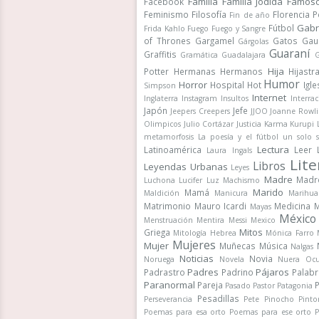
Familia
Familia Jodida
Famos
Facebook
Feminismo
Filosofía
Florencia 
Fin de año
Gabr
Fútbol
Frida Kahlo
Fuego
Fuego y Sangre
of Thrones
Gargamel
Gatos
Gau
Gárgolas
Guaraní
Graffitis
Gramática
Guadalajara
G
Hija
Potter
Hermanas
Hermanos
Hijastr
Humor
Horror
Hospital
Hot
Igle
Simpson
Internet
Inglaterra
Instagram
Insultos
Interrac
Japón
Jefe
Jeepers Creepers
JJOO
Joanne Rowli
Olimpicos
Julio Cortázar
Justicia
Karma
Kurupi
metamorfosis
La poesía y el fútbol un solo 
Lectura
Latinoamérica
Leer
Laura Ingals
Lite
Libros
Leyendas Urbanas
Leyes
Madre
Madr
Luchona
Lucifer
Luz
Machismo
Marido
Mamá
Maldición
Manicura
Marihua
Matrimonio
Mauro Icardi
Medicina
M
Mayas
México
Menstruación
Mentira
Messi
Mexico
Mitos
Griega
Mitología Hebrea
Mónica Farro
Mujeres
Mujer
Muñecas
Música
Nalgas
Noticias
Novia
Noruega
Novela
Nuera
Ocu
Padres
Pájaros
Padrastro
Padrino
Palab
Paranormal
Pareja
Pasado
Pastor
Patagonia
Pesadillas
Perseverancia
Pete
Pinocho
Pinto
Poemas para esa orto
Poemas para ese orto
P