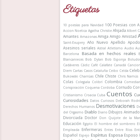
Etiquetas
100 Poesias con A
10 poesías para Navidad
Ahijada
Accion Noetica
Agatha Christie
Albert 
Amantes
Amiga
Amigo
Amistad
Amazonas
Año Nuevo
Apellido
Apodo
Saint-Exupery
Asesinos seriales
Astral
Atletismo
Audio
Au
Basada en hechos reales
Barcelona
Blancanieces
Bob Dylan
Bob Esponja
Boludo
Cadáveres
Cádiz
Café
Calafate
Canadá
Cancio
Celeb
Diem
Cartas
Casos
Cataluña
Ceibo
Celda
Chile
Chiste
Bukowski
Charrúas
Chris Namús
Colas
Colombia
Colegiala
Colibrí
Comedia
Cornudo
Cor
Conspiración
Coquena
Cordoba
Cuentos
Cu
Cristianismo
Croacia
Cuba
Curiosidades
Datos Curiosos
Deborah Rodr
Desmotivaciones
Derechos Humanos
De
Diablo
Dibujos Animado
del Orgasmo
Diario
Divorciada
Doctor
Don Quijote de la Ma
Educación
Egipto
El hombre del sombrero
E
Enfermeras
Empleada
Entes
Entre Ríos
Ent
Espíritus
Esposa
Español
Esposo
Espejo