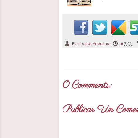
Escrito por
Anónimo
at
7:01
0 Comments:
Publicar Un Comen