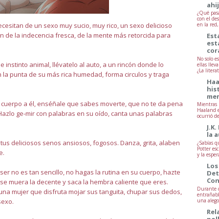
ahi
¿Qué pasa
con el de
necesitan de un sexo muy sucio, muy rico, un sexo delicioso
en la red
an de la indecencia fresca, de la mente más retorcida para
Est
est
cor
No solo e
e instinto animal, llévatelo al auto, a un rincón donde lo
ellas lle
¿La litera
 la punta de su más rica humedad, forma circulos y traga
Haa
his
mem
cuerpo a él, enséñale que sabes moverte, que no te da pena
Mientras 
Haaland e
Hazlo ge-mir con palabras en su oído, canta unas palabras
ocurrió d
J.K.
la 
 tus deliciosos senos ansiosos, fogosos. Danza, grita, alaben
¿Sabías q
Potter esc
e.
y la esper
Los
ser no es tan sencillo, no hagas la rutina en su cuerpo, hazte
Det
Con
se muera la decente y saca la hembra caliente que eres.
Durante d
na mujer que disfruta mojar sus tanguita, chupar sus dedos,
entrañabl
una alegor
sexo.
Rel
pol