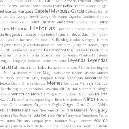
os
Fantasmas
Fantásticos
Farándula
Farmacia
Felicidad
Femenino
Peña
Flores
Fotos
Franz Kafka
Frases
Forense
Francia
Freddy Krueger
Gabriel Marquez Garcia
iel García Márquez
Game
Galletas
chos
Gay
George Orwell
George RR Martin
Gigantes
Gorditos
Gordos
Hans Christian Andersen
Harry
uerra
Hablo de mi
Hansel y Gretel
Historias
Historia
Hijo
a
Holanda
Hombre lobo
Homero
Imagenes
Incesto
Infidelidad
sia
Infancia
India
Indios
Información
Inventos
J.K. Rowling
ial
Invierno
Irán
Israel
Jacobo Winograd
Jaimito
Jovencitas
ng
John Sladek
Juana de Ibarbourou
Juego de Tronos
Juegos
La Cenicienta
La Bella Durmiente
La catrera
La guillotina
La huérfana
La
sentimiento
La Sirenita
La Sociedad de los Poetas Muertos
La Telesita
Leyenda
Leyendas
Lengua
Lenguaje Inclusivo
Lesbianas
Letra
ratura
Lobo feroz
Los Pitufos
Lluvia
Lobo
Londres
Los Rugrats
e Soltera
Maduro
Magia
Madrid
Mala Fama
Malasia
Malasya Airlines
Mascotas
Masturbación
na
Mario Benedetti
Mary Poppins
Masaje
Memes
édico
Mensaje Positivo
Medio Oriente
Medusa
Mendoza
Miedo
MILF
Mitología
Miguel de Cervantes Saavedra
Militar
Misiones
Monstruos
Muerte
Moraleja
Monjas
Morgue
Motivacional
Motumbo
Niños
Navidad
Noche
Necrofilia
Necropsia
Negro Beto
Nickelodeon
Origen
Oda
Orgasmo
Orgía
Orto
Ouija
OVNIs
ltista
Orfanato
Paraguay
ras
Pandemia
Papá
Para Mujeres
Papá Noel
Papas Fritas
Pene
Payadas
Película
Pelirroja
Paz
Pedo
Pennywise
Pensadores
Perros
Poema
Piropos
Playa
res
Piratas
Piropos para Hombres
Pobreza
oemas para la fiestera de tu hermana
Poesía Urbana
Poesiando desde