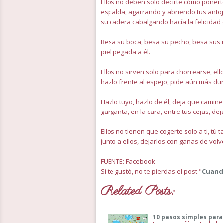
Ellos no deben solo decirte cómo poner
espalda, agarrando y abriendo tus antoj
su cadera cabalgando hacía la felicidad
Besa su boca, besa su pecho, besa sus m
piel pegada a él.
Ellos no sirven solo para chorrearse, ell
hazlo frente al espejo, pide aún más du
Hazlo tuyo, hazlo de él, deja que camine
garganta, en la cara, entre tus cejas, dej
Ellos no tienen que cogerte solo a ti, t
junto a ellos, dejarlos con ganas de vol
FUENTE: Facebook
Si te gustó, no te pierdas el post "
Cuando
Related Posts:
10 pasos simples para 