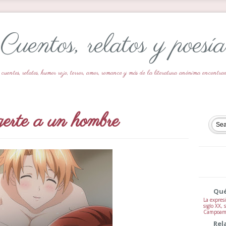
Cuentos, relatos y poesía
 cuentos, relatos, humor rojo, terror, amor, romance y más de la literatura anónima encontr
erte a un hombre
Qué
La expresi
siglo XX,
Campoamor
Rel