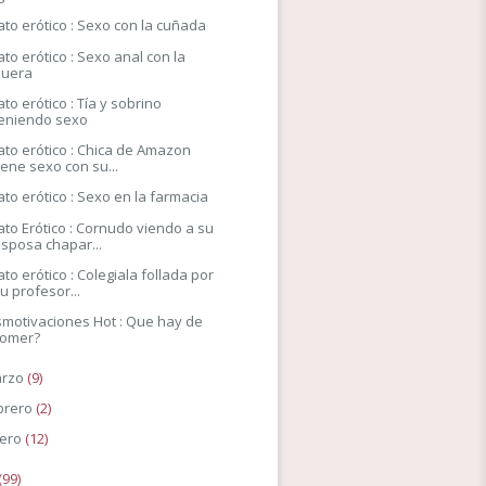
ato erótico : Sexo con la cuñada
ato erótico : Sexo anal con la
nuera
ato erótico : Tía y sobrino
teniendo sexo
ato erótico : Chica de Amazon
iene sexo con su...
ato erótico : Sexo en la farmacia
ato Erótico : Cornudo viendo a su
sposa chapar...
ato erótico : Colegiala follada por
u profesor...
motivaciones Hot : Que hay de
comer?
rzo
(9)
brero
(2)
ero
(12)
(99)