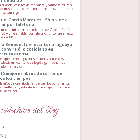
 cuando los lazos de confianza y cariño se cruzan
seo más profundo? Este relato anónimo, encontrado
, nos sumerge...
riel García Marquez - Sólo vine a
lar por teléfono
uno de mis cuentos preferidos de Gabriel García
 Sólo vine a hablar por teléfono . Encontré el texto
ok en PDF, e...
io Benedetti: el escritor uruguayo
 convirtió lo cotidiano en
eratura eterna
es que escriben grandes historias. Y luego está
edetti, un escritor que logró algo mucho más
ansformar la vida ...
 10 mejores libros de terror de
os los tiempos
e años de deambular entre pasillos polvorientos,
 amarillentas y estanterías que crujen como viejas
ujadas, por ...
Archivo del blog
(4)
(61)