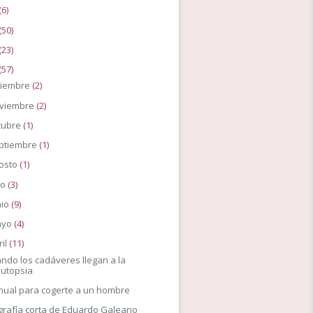
(6)
(50)
(23)
(57)
ciembre
(2)
viembre
(2)
tubre
(1)
ptiembre
(1)
osto
(1)
io
(3)
nio
(9)
ayo
(4)
ril
(11)
ndo los cadáveres llegan a la
autopsia
ual para cogerte a un hombre
grafía corta de Eduardo Galeano