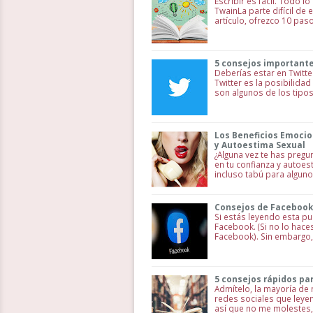
Escribir es fácil. Todo l
TwainLa parte difícil de e
artículo, ofrezco 10 pas
5 consejos importante
Deberías estar en Twitte
Twitter es la posibilida
son algunos de los tipo
Los Beneficios Emocio
y Autoestima Sexual
¿Alguna vez te has preg
en tu confianza y autoes
incluso tabú para algun
Consejos de Facebook 
Si estás leyendo esta pu
Facebook. (Si no lo hace
Facebook). Sin embargo,
5 consejos rápidos par
Admítelo, la mayoría d
redes sociales que leyen
así que no me molestes, 