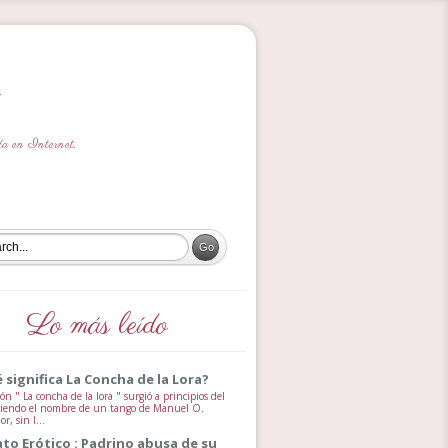
ada en Internet.
Lo más leído
 significa La Concha de la Lora?
ón " La concha de la lora " surgió a principios del
 siendo el nombre de un tango de Manuel O.
, sin l...
ato Erótico : Padrino abusa de su