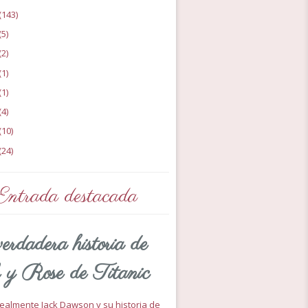
(143)
(5)
(2)
(1)
(1)
(4)
(10)
(24)
Entrada destacada
erdadera historia de
 y Rose de Titanic
 realmente Jack Dawson y su historia de