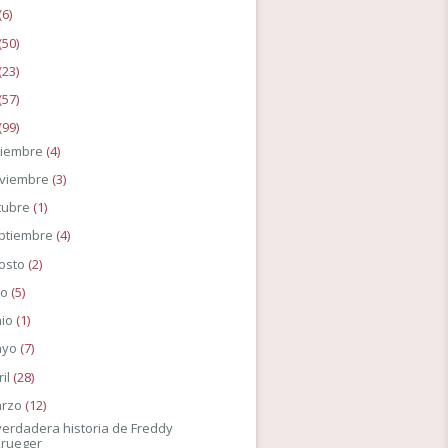
(6)
(50)
(23)
(57)
(99)
ciembre
(4)
viembre
(3)
tubre
(1)
ptiembre
(4)
osto
(2)
io
(5)
nio
(1)
ayo
(7)
ril
(28)
rzo
(12)
verdadera historia de Freddy
Krueger