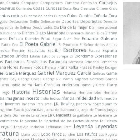
Consejos
nte
Comida
Compadre
Compositores
Comprar
Confesión
onavirus
Cosas Curiosas
Corrientes
Costa Rica
Creencias
Crimen
Crisis
entos cortos
Culos
Cumbia
Cuñada
Cura
Cuentos de hadas
Cuerpo
Deportes
Deportistas
iguez
Declaración
Delfín
Delincuente
Derecho
Día de la mujer
spedida de Soltera
Desubicados
Día
Día Internacional
s
Dichos
Diego Maradona
Disney
Diccionario
Dinamarca
Dinero
Dios
Eduardo Galeano
Drácula
Edad
ncha
Duendes
Edgar Allan Poe
El Poeta Gabriel
l Patito Feo
El Principito
El Señor de los Anillos
Escritores
España
Esclavitud
Escribir
revista
Erección
Escuela
Estados Unidos
Exorcismo
Expresiones
Estafas
Estudios
Europa
Ex
os
Fantasmas
Fantásticos
Farándula
Farmacia
Felicidad
Femenino
Peña
Flores
Fotos
Franz Kafka
Frases
Forense
Francia
Freddy Krueger
Gabriel Marquez Garcia
iel García Márquez
Game
Galletas
chos
Gay
George Orwell
George RR Martin
Gigantes
Gorditos
Gordos
Hans Christian Andersen
Harry
uerra
Hablo de mi
Hansel y Gretel
Historias
Historia
Hijo
a
Holanda
Hombre lobo
Homero
Imagenes
Incesto
Infidelidad
sia
Infancia
India
Indios
Información
Inventos
J.K. Rowling
ial
Invierno
Irán
Israel
Jacobo Winograd
Jaimito
Jovencitas
ng
John Sladek
Juana de Ibarbourou
Juego de Tronos
Juegos
La Cenicienta
La Bella Durmiente
La catrera
La guillotina
La huérfana
La
sentimiento
La Sirenita
La Sociedad de los Poetas Muertos
La Telesita
Leyenda
Leyendas
Lengua
Lenguaje Inclusivo
Lesbianas
Letra
ratura
Lobo feroz
Los Pitufos
Lluvia
Lobo
Londres
Los Rugrats
e Soltera
Maduro
Magia