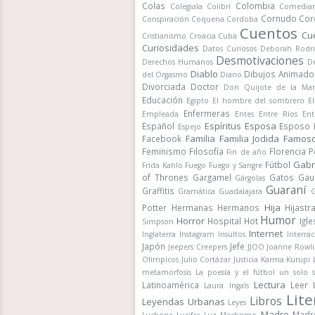
Colas
Colombia
Colegiala
Colibrí
Comedia
Cornudo
Cor
Conspiración
Coquena
Cordoba
Cuentos
Cu
Cristianismo
Croacia
Cuba
Curiosidades
Datos Curiosos
Deborah Rodr
Desmotivaciones
Derechos Humanos
De
Diablo
Dibujos Animado
del Orgasmo
Diario
Divorciada
Doctor
Don Quijote de la Ma
Educación
Egipto
El hombre del sombrero
E
Enfermeras
Empleada
Entes
Entre Ríos
Ent
Espíritus
Esposa
Español
Esposo
Espejo
Familia
Familia Jodida
Famos
Facebook
Feminismo
Filosofía
Florencia 
Fin de año
Gabr
Fútbol
Frida Kahlo
Fuego
Fuego y Sangre
of Thrones
Gargamel
Gatos
Gau
Gárgolas
Guaraní
Graffitis
Gramática
Guadalajara
G
Hija
Potter
Hermanas
Hermanos
Hijastr
Humor
Horror
Hospital
Hot
Igle
Simpson
Internet
Inglaterra
Instagram
Insultos
Interrac
Japón
Jefe
Jeepers Creepers
JJOO
Joanne Rowli
Olimpicos
Julio Cortázar
Justicia
Karma
Kurupi
metamorfosis
La poesía y el fútbol un solo 
Lectura
Latinoamérica
Leer
Laura Ingals
Lite
Libros
Leyendas Urbanas
Leyes
Madre
Madr