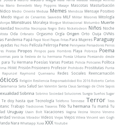
Madrid
Mala Fama
Malasia
Malasya Airlines
Mascotas
Masturbación
na
Mario Benedetti
Mary Poppins
Masaje
Memes
édico
Mensaje Positivo
Medio Oriente
Medusa
Mendoza
Miedo
MILF
Mitología
Miguel de Cervantes Saavedra
Militar
Misiones
Monstruos
Muerte
Moraleja
Monjas
Morgue
Motivacional
Motumbo
Niños
Navidad
Noche
Necrofilia
Necropsia
Negro Beto
Nickelodeon
Origen
Oda
Orgasmo
Orgía
Orto
Ouija
OVNIs
ltista
Orfanato
Paraguay
ras
Pandemia
Papá
Para Mujeres
Papá Noel
Papas Fritas
Pene
Payadas
Película
Pelirroja
Paz
Pedo
Pennywise
Pensadores
Perros
Poema
Piropos
Playa
res
Piratas
Piropos para Hombres
Pobreza
oemas para la fiestera de tu hermana
Poesía Urbana
Poesiando desde
s para Tu Hermana
Poesías Varias
Poetas
Política
Policía
Policiales
Prisión
Prisionero
Profesor
Prostitutas
rima
PRIME
Prohibido
Punta
Redes Sociales
Reencarnación
Rapunzel
Raymond Queneanu
óticos
Religión
Resiliencia
Responsabilidad
Rio 2016
Roberto Carlos
Salud
Salamanca
Salta
San Valentin
Santa Claus
Santiago de Chile
Sapos
exualidad
Sobrina
Sobrino
Sociedad
Soluciones
Suegra
Sueños
Sugar
Terror
Te doy hasta que
Tecnología
Teléfono
Tennesse
Tesis
Trío
Tu hermana
itanic
Trabajo
Tu mamá
Tu
Tradiciones
Traseros
Uruguay
dad
Vacaciones
Usain Bolt
Vagina
Vecina
Vecino
Veneno
erdad
Videos
Viejos
Verídicas
Vibrador
Viejas
Villera
Vincent van Gogh
XXX
anda Nara
Whatsapp
Xuxa
Youtube