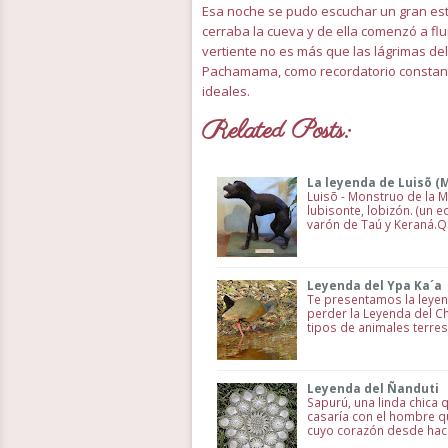
Esa noche se pudo escuchar un gran estr
cerraba la cueva y de ella comenzó a flu
vertiente no es más que las lágrimas de
Pachamama, como recordatorio constante
ideales.
Related Posts:
La leyenda de Luisõ (
Luisõ - Monstruo de la M
lubisonte, lobizón. (un 
varón de Taú y Keraná.Qu
Leyenda del Ypa Ka´a
Te presentamos la leyend
perder la Leyenda del C
tipos de animales terre
Leyenda del Ñanduti
Sapurú, una linda chica 
casaría con el hombre q
cuyo corazón desde hací