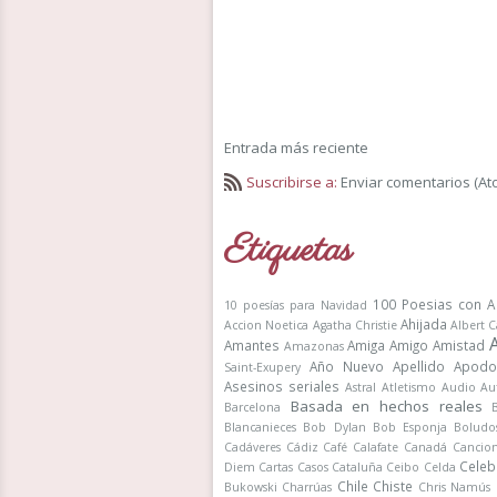
Entrada más reciente
Suscribirse a:
Enviar comentarios (At
Etiquetas
100 Poesias con A
10 poesías para Navidad
Ahijada
Accion Noetica
Agatha Christie
Albert 
Amantes
Amiga
Amigo
Amistad
Amazonas
Año Nuevo
Apellido
Apodo
Saint-Exupery
Asesinos seriales
Astral
Atletismo
Audio
Au
Basada en hechos reales
Barcelona
Blancanieces
Bob Dylan
Bob Esponja
Boludo
Cadáveres
Cádiz
Café
Calafate
Canadá
Cancio
Celeb
Diem
Cartas
Casos
Cataluña
Ceibo
Celda
Chile
Chiste
Bukowski
Charrúas
Chris Namús