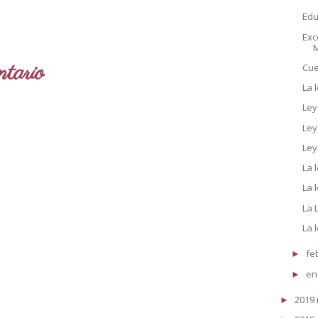
Edu
Exc
M
tario
Cue
La 
Ley
Ley
Le
La 
La 
La 
La 
fe
►
en
►
2019
►