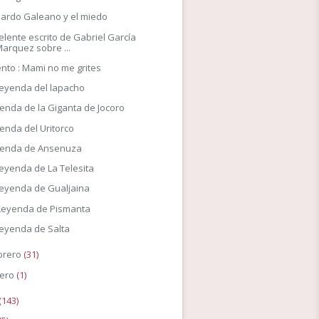
ardo Galeano y el miedo
elente escrito de Gabriel García
arquez sobre ...
nto : Mami no me grites
leyenda del lapacho
enda de la Giganta de Jocoro
enda del Uritorco
yenda de Ansenuza
leyenda de La Telesita
leyenda de Gualjaina
Leyenda de Pismanta
leyenda de Salta
brero
(31)
ero
(1)
(143)