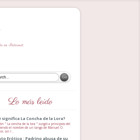
ada en Internet.
Lo más leído
 significa La Concha de la Lora?
ón " La concha de la lora " surgió a principios del
 siendo el nombre de un tango de Manuel O.
, sin l...
ato Erótico : Padrino abusa de su