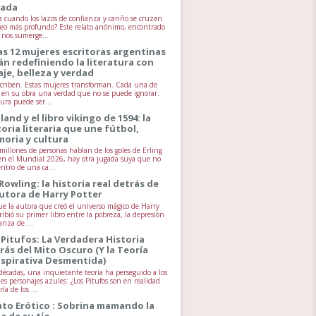
jada
 cuando los lazos de confianza y cariño se cruzan
seo más profundo? Este relato anónimo, encontrado
, nos sumerge...
as 12 mujeres escritoras argentinas
án redefiniendo la literatura con
aje, belleza y verdad
scriben. Estas mujeres transforman. Cada una de
va en su obra una verdad que no se puede ignorar.
tura puede ser...
land y el libro vikingo de 1594: la
toria literaria que une fútbol,
oria y cultura
millones de personas hablan de los goles de Erling
n el Mundial 2026, hay otra jugada suya que no
entro de una ca...
 Rowling: la historia real detrás de
autora de Harry Potter
ue la autora que creó el universo mágico de Harry
ribió su primer libro entre la pobreza, la depresión
anza de ...
 Pitufos: La Verdadera Historia
rás del Mito Oscuro (Y la Teoría
spirativa Desmentida)
écadas, una inquietante teoría ha perseguido a los
es personajes azules: ¿Los Pitufos son en realidad
ía de los ...
ato Erótico : Sobrina mamando la
la de su tío