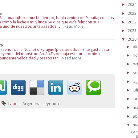
2024
►
2023
a
►
Pasionaria)Hace mucho tiempo, había venido de España, con sus
2022
 como la leche y muy linda.Se dice que vivía feliz con sus
►
o a uno de nuestros antepasados, u…
Read More
2021
►
2020
▼
ro
di
►
 (señor de la Noche) o Pyragué (pies peludos). Si te gusta esta
 leyenda del monstruo Ao-Ao.Es de baja estatura, fornido,
no
►
bundante vellosidad y brazos tan…
Read More
oc
►
se
►
ag
►
jul
►
ju
►
Labels:
Argentina
,
Leyenda
m
►
ab
►
ma
▼
La 