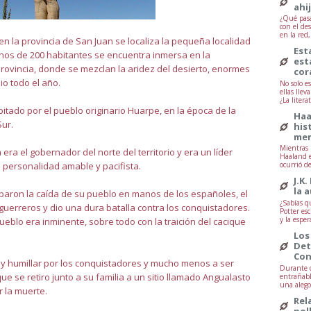
ahi
¿Qué pasa
con el de
en la red
 en la provincia de San Juan se localiza la pequeña localidad
Est
enos de 200 habitantes se encuentra inmersa en la
est
provincia, donde se mezclan la aridez del desierto, enormes
cor
io todo el año.
No solo e
ellas lle
¿La litera
bitado por el pueblo originario Huarpe, en la época de la
Haa
Sur.
his
mem
Mientras 
ra el gobernador del norte del territorio y era un líder
Haaland e
 personalidad amable y pacifista.
ocurrió d
J.K.
la 
iparon la caída de su pueblo en manos de los españoles, el
¿Sabías q
uerreros y dio una dura batalla contra los conquistadores.
Potter esc
y la esper
ueblo era inminente, sobre todo con la traición del cacique
Los
Det
Con
y humillar por los conquistadores y mucho menos a ser
Durante d
ue se retiro junto a su familia a un sitio llamado Angualasto
entrañabl
una alegor
 la muerte.
Rel
pol