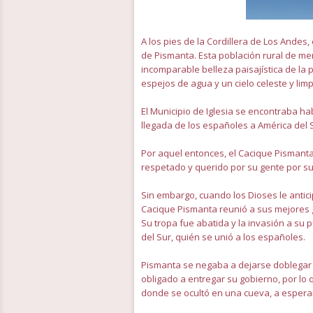
A los pies de la Cordillera de Los Andes,
de Pismanta. Esta población rural de m
incomparable belleza paisajística de la 
espejos de agua y un cielo celeste y limp
El Municipio de Iglesia se encontraba ha
llegada de los españoles a América del 
Por aquel entonces, el Cacique Pismanta e
respetado y querido por su gente por su
Sin embargo, cuando los Dioses le antic
Cacique Pismanta reunió a sus mejores g
Su tropa fue abatida y la invasión a su p
del Sur, quién se unió a los españoles.
Pismanta se negaba a dejarse doblegar 
obligado a entregar su gobierno, por lo q
donde se ocultó en una cueva, a esperar