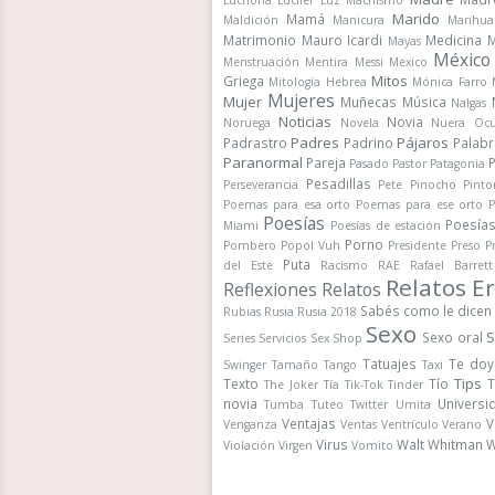
Luchona
Lucifer
Luz
Machismo
Marido
Mamá
Maldición
Manicura
Marihua
Matrimonio
Mauro Icardi
Medicina
M
Mayas
México
Menstruación
Mentira
Messi
Mexico
Mitos
Griega
Mitología Hebrea
Mónica Farro
Mujeres
Mujer
Muñecas
Música
Nalgas
Noticias
Novia
Noruega
Novela
Nuera
Ocu
Padres
Pájaros
Padrastro
Padrino
Palab
Paranormal
Pareja
Pasado
Pastor
Patagonia
Pesadillas
Perseverancia
Pete
Pinocho
Pinto
Poemas para esa orto
Poemas para ese orto
P
Poesías
Poesía
Miami
Poesías de estación
Porno
Pombero
Popol Vuh
Presidente
Preso
P
Puta
del Este
Racismo
RAE
Rafael Barrett
Relatos Er
Reflexiones
Relatos
Sabés como le dicen
Rubias
Rusia
Rusia 2018
Sexo
S
Sexo oral
Series
Servicios
Sex Shop
Tatuajes
Te doy
Swinger
Tamaño
Tango
Taxi
Tips
Texto
Tío
T
The Joker
Tía
Tik-Tok
Tinder
novia
Universi
Tumba
Tuteo
Twitter
Umita
Ventajas
V
Venganza
Ventas
Ventrículo
Verano
Virus
Walt Whitman
W
Violación
Virgen
Vomito