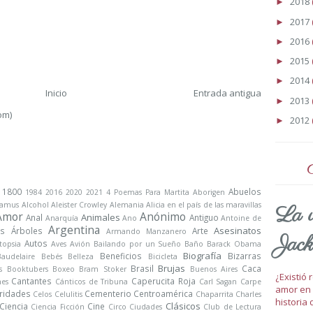
2018
►
2017
►
2016
►
2015
►
2014
►
Inicio
Entrada antigua
2013
►
om)
2012
►
1800
Abuelos
1984
2016
2020
2021
4 Poemas Para Martita
Aborigen
Camus
Alcohol
Aleister Crowley
Alemania
Alicia en el país de las maravillas
La v
Amor
Anónimo
Animales
Anal
Antiguo
Anarquía
Ano
Antoine de
Argentina
Asesinatos
s
Árboles
Arte
Armando Manzanero
Jack
Autos
topsia
Aves
Avión
Bailando por un Sueño
Baño
Barack Obama
Biografía
Beneficios
Bizarras
Baudelaire
Bebés
Belleza
Bicicleta
Brujas
Brasil
Caca
s
Booktubers
Boxeo
Bram Stoker
Buenos Aires
¿Existió
Cantantes
Caperucita Roja
nes
Cánticos de Tribuna
Carl Sagan
Carpe
amor en 
ridades
Cementerio
Centroamérica
Celos
Celulitis
Chaparrita
Charles
historia 
Clásicos
Ciencia
Cine
Ciencia Ficción
Circo
Ciudades
Club de Lectura