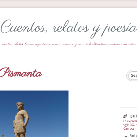
Cuentos, relatos y poesía
 cuentos, relatos, humor rojo, terror, amor, romance y más de la literatura anónima encontr
Pismanta
Qué
La expresi
siglo XX,
Campoamor
Rel