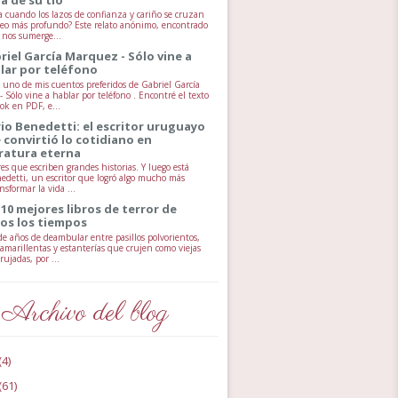
 cuando los lazos de confianza y cariño se cruzan
seo más profundo? Este relato anónimo, encontrado
, nos sumerge...
riel García Marquez - Sólo vine a
lar por teléfono
uno de mis cuentos preferidos de Gabriel García
 Sólo vine a hablar por teléfono . Encontré el texto
ok en PDF, e...
io Benedetti: el escritor uruguayo
 convirtió lo cotidiano en
eratura eterna
es que escriben grandes historias. Y luego está
edetti, un escritor que logró algo mucho más
ansformar la vida ...
 10 mejores libros de terror de
os los tiempos
e años de deambular entre pasillos polvorientos,
 amarillentas y estanterías que crujen como viejas
ujadas, por ...
Archivo del blog
(4)
(61)