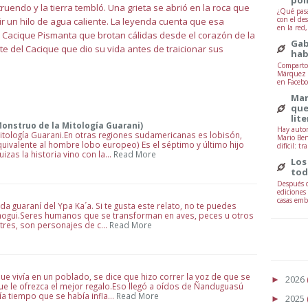
uendo y la tierra tembló. Una grieta se abrió en la roca que
¿Qué pasa
con el de
ir un hilo de agua caliente. La leyenda cuenta que esa
en la red
l Cacique Pismanta que brotan cálidas desde el corazón de la
Gab
 del Cacique que dio su vida antes de traicionar sus
hab
Comparto 
Márquez -
en Facebo
Mar
que
lit
Monstruo de la Mitología Guarani)
Hay autor
itología Guarani.En otras regiones sudamericanas es lobisón,
Mario Ben
equivalente al hombre lobo europeo) Es el séptimo y último hijo
difícil: tr
izas la historia vino con la…
Read More
Los
tod
Después d
ediciones
casas embr
a guaraní del Ypa Ka´a. Si te gusta este relato, no te puedes
hogui.Seres humanos que se transforman en aves, peces u otros
stres, son personajes de c…
Read More
que vivía en un poblado, se dice que hizo correr la voz de que se
2026
►
ue le ofrezca el mejor regalo.Eso llegó a oídos de Ñanduguasú
a tiempo que se había infla…
Read More
2025
►