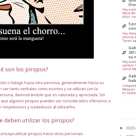
lit
Hay autor
Mario Ben
difícil: tr
5 p
con
Hay libro
caminos d
Tienen ba
Gab
201
su 
Hay autor
cambian l
é son los piropos?
García Má
Gab
hab
ión o halago hacia otra persona, generalmente hacia su
Comparto 
 ser tanto verbales como escritos y se utilizan con la
Márquez -
en Facebo
a persona, demostrándole que es valorada y apreciada. Sin
a que algunos piropos pueden ser considerados ofensivos o
 respetuosos y cuidadosos al utilizarlos.
e deben utilizar los piropos?
2026
►
onseja utilizar piropos hacia otras personas: