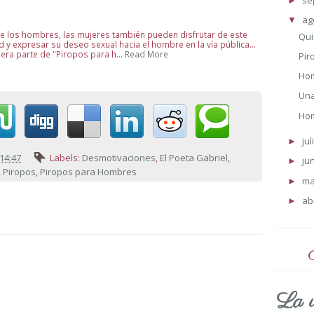
se
►
ag
▼
de los hombres, las mujeres también pueden disfrutar de este
Qui
y expresar su deseo sexual hacia el hombre en la vía pública...
mera parte de "Piropos para h…
Read More
Pir
Hom
Una
Ho
jul
►
14:47
Labels:
Desmotivaciones
,
El Poeta Gabriel
,
ju
►
,
Piropos
,
Piropos para Hombres
m
►
ab
►
La v