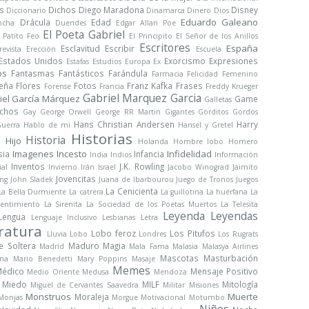
s
Dichos
Diego Maradona
Disney
Diccionario
Dinamarca
Dinero
Dios
Eduardo Galeano
Drácula
Edad
ncha
Duendes
Edgar Allan Poe
El Poeta Gabriel
l Patito Feo
El Principito
El Señor de los Anillos
Escritores
España
Esclavitud
Escribir
revista
Erección
Escuela
Estados Unidos
Exorcismo
Expresiones
Estafas
Estudios
Europa
Ex
os
Fantasmas
Fantásticos
Farándula
Farmacia
Felicidad
Femenino
Peña
Flores
Fotos
Franz Kafka
Frases
Forense
Francia
Freddy Krueger
Gabriel Marquez Garcia
iel García Márquez
Game
Galletas
chos
Gay
George Orwell
George RR Martin
Gigantes
Gorditos
Gordos
Hans Christian Andersen
Harry
uerra
Hablo de mi
Hansel y Gretel
Historias
Historia
Hijo
a
Holanda
Hombre lobo
Homero
Imagenes
Incesto
Infidelidad
sia
Infancia
India
Indios
Información
Inventos
J.K. Rowling
ial
Invierno
Irán
Israel
Jacobo Winograd
Jaimito
Jovencitas
ng
John Sladek
Juana de Ibarbourou
Juego de Tronos
Juegos
La Cenicienta
La Bella Durmiente
La catrera
La guillotina
La huérfana
La
sentimiento
La Sirenita
La Sociedad de los Poetas Muertos
La Telesita
Leyenda
Leyendas
Lengua
Lenguaje Inclusivo
Lesbianas
Letra
ratura
Lobo feroz
Los Pitufos
Lluvia
Lobo
Londres
Los Rugrats
e Soltera
Maduro
Magia
Madrid
Mala Fama
Malasia
Malasya Airlines
Mascotas
Masturbación
na
Mario Benedetti
Mary Poppins
Masaje
Memes
édico
Mensaje Positivo
Medio Oriente
Medusa
Mendoza
Miedo
MILF
Mitología
Miguel de Cervantes Saavedra
Militar
Misiones
Monstruos
Muerte
Moraleja
Monjas
Morgue
Motivacional
Motumbo