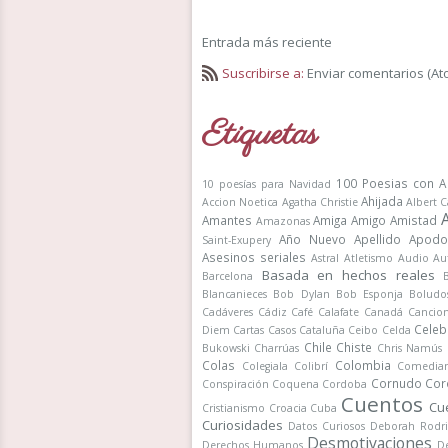
Entrada más reciente
Suscribirse a:
Enviar comentarios (At
Etiquetas
100 Poesias con A
10 poesías para Navidad
Ahijada
Accion Noetica
Agatha Christie
Albert 
Amantes
Amiga
Amigo
Amistad
Amazonas
Año Nuevo
Apellido
Apodo
Saint-Exupery
Asesinos seriales
Astral
Atletismo
Audio
Au
Basada en hechos reales
Barcelona
Blancanieces
Bob Dylan
Bob Esponja
Boludo
Cadáveres
Cádiz
Café
Calafate
Canadá
Cancio
Celeb
Diem
Cartas
Casos
Cataluña
Ceibo
Celda
Chile
Chiste
Bukowski
Charrúas
Chris Namús
Colas
Colombia
Colegiala
Colibrí
Comedia
Cornudo
Cor
Conspiración
Coquena
Cordoba
Cuentos
Cu
Cristianismo
Croacia
Cuba
Curiosidades
Datos Curiosos
Deborah Rodr
Desmotivaciones
Derechos Humanos
De