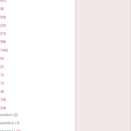
(61)
(6)
(50)
(23)
(57)
(99)
(143)
(5)
(2)
(1)
(1)
(4)
(10)
(24)
ciembre
(2)
viembre
(1)