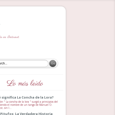
ada en Internet.
Lo más leído
 significa La Concha de la Lora?
ón " La concha de la lora " surgió a principios del
 siendo el nombre de un tango de Manuel O.
, sin l...
 Pitufos: La Verdadera Historia