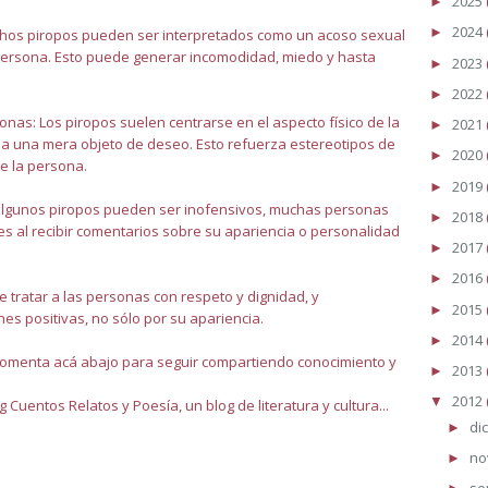
2025
►
2024
►
hos piropos pueden ser interpretados como un acoso sexual
a persona. Esto puede generar incomodidad, miedo y hasta
2023
►
2022
►
sonas: Los piropos suelen centrarse en el aspecto físico de la
2021
►
a a una mera objeto de deseo. Esto refuerza estereotipos de
2020
►
de la persona.
2019
►
lgunos piropos pueden ser inofensivos, muchas personas
2018
►
s al recibir comentarios sobre su apariencia o personalidad
2017
►
2016
►
te tratar a las personas con respeto y dignidad, y
2015
►
es positivas, no sólo por su apariencia.
2014
►
menta acá abajo para seguir compartiendo conocimiento y
2013
►
2012
▼
g Cuentos Relatos y Poesía, un blog de literatura y cultura...
di
►
no
►