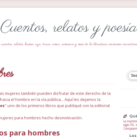
Cuentos, relatos y poesía
 cuentos, relatos, humor rojo, terror, amor, romance y más de la literatura anónima encontr
bres
 las mujeres también pueden disfrutar de este derecho de la
cia el hombre en la vía pública... Aquí les dejamos la
res
" uno de los primeros libros que publiqué con la editorial
Qué
 mujeres para hombres hecho desmotivación.
La expresi
siglo XX,
Campoamor
os para hombres
Los