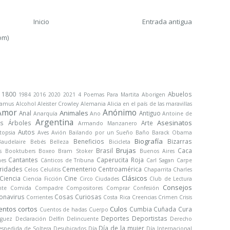
Inicio
Entrada antigua
om)
1800
Abuelos
1984
2016
2020
2021
4 Poemas Para Martita
Aborigen
Camus
Alcohol
Aleister Crowley
Alemania
Alicia en el país de las maravillas
Amor
Anónimo
Animales
Anal
Antiguo
Anarquía
Ano
Antoine de
Argentina
Asesinatos
s
Árboles
Arte
Armando Manzanero
Autos
topsia
Aves
Avión
Bailando por un Sueño
Baño
Barack Obama
Biografía
Beneficios
Bizarras
Baudelaire
Bebés
Belleza
Bicicleta
Brujas
Brasil
Caca
s
Booktubers
Boxeo
Bram Stoker
Buenos Aires
Cantantes
Caperucita Roja
nes
Cánticos de Tribuna
Carl Sagan
Carpe
ridades
Cementerio
Centroamérica
Celos
Celulitis
Chaparrita
Charles
Clásicos
Ciencia
Cine
Ciencia Ficción
Circo
Ciudades
Club de Lectura
Consejos
nte
Comida
Compadre
Compositores
Comprar
Confesión
onavirus
Cosas Curiosas
Corrientes
Costa Rica
Creencias
Crimen
Crisis
entos cortos
Culos
Cumbia
Cuñada
Cura
Cuentos de hadas
Cuerpo
Deportes
Deportistas
iguez
Declaración
Delfín
Delincuente
Derecho
Día de la mujer
spedida de Soltera
Desubicados
Día
Día Internacional