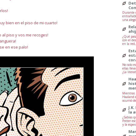
Det
Con
rlos!
Durante d
entrañabl
una alegor
y bien en el piso de mi cuarto!
Rel
ahi
ro al piso y vos me recoges!
¿Qué pasa
con el de
manguera!
en la red
se en ese palo!
Est
est
cor
No solo e
ellas lle
¿La litera
Haa
his
mem
Mientras 
Haaland e
ocurrió d
J.K.
la 
¿Sabías q
Potter esc
y la esper
Mar
que