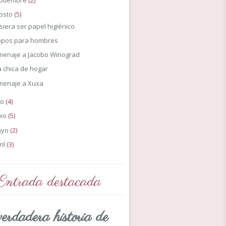
ptiembre
(2)
osto
(5)
siera ser papel higiénico
opos para hombres
enaje a Jacobo Winograd
 chica de hogar
menaje a Xuxa
io
(4)
nio
(5)
ayo
(2)
ril
(3)
Entrada destacada
erdadera historia de