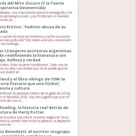
rás del Mito Oscuro (Y la Teoría
spirativa Desmentida)
écadas, una inquietante teoría ha perseguido a los
es personajes azules: ¿Los Pitufos son en realidad
ía de los ...
ato Erótico : Padrino abusa de su
jada
 cuando los lazos de confianza y cariño se cruzan
seo más profundo? Este relato anónimo, encontrado
, nos sumerge...
as 12 mujeres escritoras argentinas
án redefiniendo la literatura con
aje, belleza y verdad
scriben. Estas mujeres transforman. Cada una de
va en su obra una verdad que no se puede ignorar.
tura puede ser...
land y el libro vikingo de 1594: la
toria literaria que une fútbol,
oria y cultura
millones de personas hablan de los goles de Erling
n el Mundial 2026, hay otra jugada suya que no
entro de una ca...
 Rowling: la historia real detrás de
autora de Harry Potter
ue la autora que creó el universo mágico de Harry
ribió su primer libro entre la pobreza, la depresión
anza de ...
io Benedetti: el escritor uruguayo
 convirtió lo cotidiano en