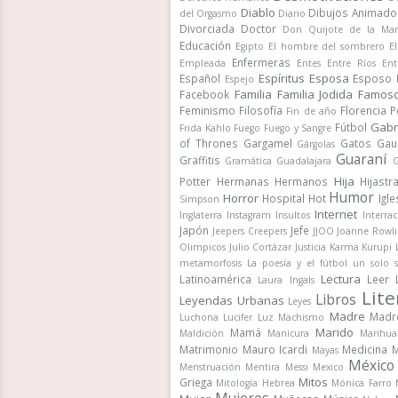
Diablo
Dibujos Animado
del Orgasmo
Diario
Divorciada
Doctor
Don Quijote de la Ma
Educación
Egipto
El hombre del sombrero
E
Enfermeras
Empleada
Entes
Entre Ríos
Ent
Espíritus
Esposa
Español
Esposo
Espejo
Familia
Familia Jodida
Famos
Facebook
Feminismo
Filosofía
Florencia 
Fin de año
Gabr
Fútbol
Frida Kahlo
Fuego
Fuego y Sangre
of Thrones
Gargamel
Gatos
Gau
Gárgolas
Guaraní
Graffitis
Gramática
Guadalajara
G
Hija
Potter
Hermanas
Hermanos
Hijastr
Humor
Horror
Hospital
Hot
Igle
Simpson
Internet
Inglaterra
Instagram
Insultos
Interrac
Japón
Jefe
Jeepers Creepers
JJOO
Joanne Rowli
Olimpicos
Julio Cortázar
Justicia
Karma
Kurupi
metamorfosis
La poesía y el fútbol un solo 
Lectura
Latinoamérica
Leer
Laura Ingals
Lite
Libros
Leyendas Urbanas
Leyes
Madre
Madr
Luchona
Lucifer
Luz
Machismo
Marido
Mamá
Maldición
Manicura
Marihua
Matrimonio
Mauro Icardi
Medicina
M
Mayas
México
Menstruación
Mentira
Messi
Mexico
Mitos
Griega
Mitología Hebrea
Mónica Farro