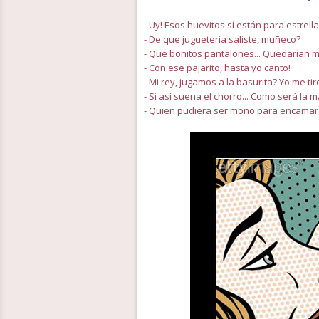
- Uy! Esos huevitos sí están para estrella
- De que juguetería saliste, muñeco?
- Que bonitos pantalones... Quedarían mu
- Con ese pajarito, hasta yo canto!
- Mi rey, jugamos a la basurita? Yo me ti
- Si así suena el chorro... Como será la 
- Quien pudiera ser mono para encamar