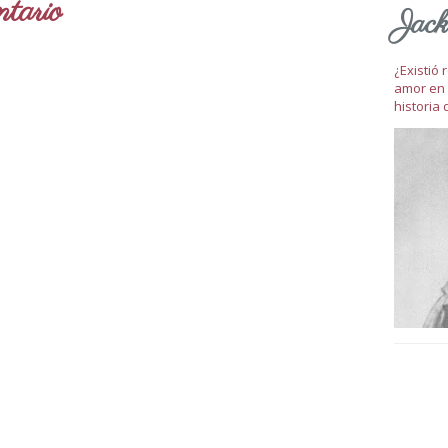
tario
Jack
¿Existió
amor en 
historia 