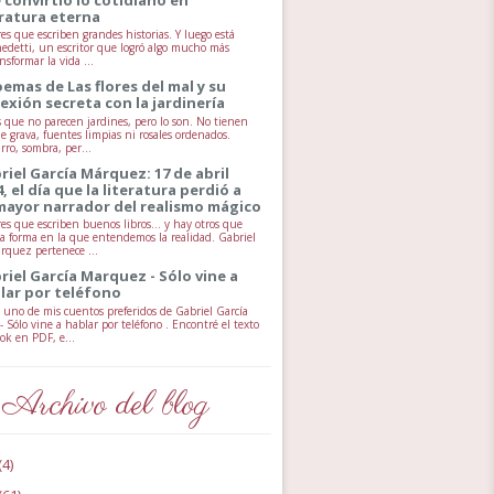
eratura eterna
es que escriben grandes historias. Y luego está
edetti, un escritor que logró algo mucho más
ansformar la vida ...
oemas de Las flores del mal y su
exión secreta con la jardinería
s que no parecen jardines, pero lo son. No tienen
e grava, fuentes limpias ni rosales ordenados.
rro, sombra, per...
riel García Márquez: 17 de abril
4, el día que la literatura perdió a
mayor narrador del realismo mágico
es que escriben buenos libros… y hay otros que
a forma en la que entendemos la realidad. Gabriel
rquez pertenece ...
riel García Marquez - Sólo vine a
lar por teléfono
uno de mis cuentos preferidos de Gabriel García
 Sólo vine a hablar por teléfono . Encontré el texto
ok en PDF, e...
Archivo del blog
(4)