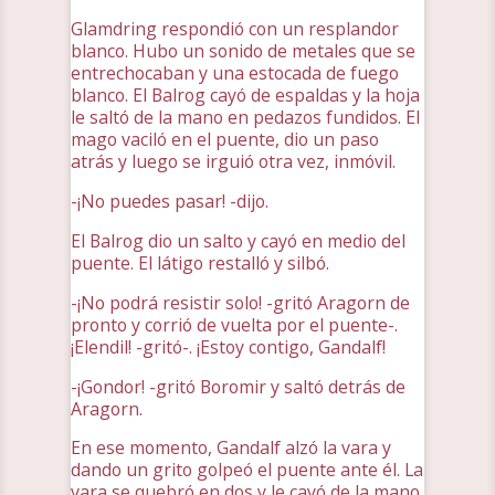
Glamdring respondió con un resplandor
blanco. Hubo un sonido de metales que se
entrechocaban y una estocada de fuego
blanco. El Balrog cayó de espaldas y la hoja
le saltó de la mano en pedazos fundidos. El
mago vaciló en el puente, dio un paso
atrás y luego se irguió otra vez, inmóvil.
-¡No puedes pasar! -dijo.
El Balrog dio un salto y cayó en medio del
puente. El látigo restalló y silbó.
-¡No podrá resistir solo! -gritó Aragorn de
pronto y corrió de vuelta por el puente-.
¡Elendil! -gritó-. ¡Estoy contigo, Gandalf!
-¡Gondor! -gritó Boromir y saltó detrás de
Aragorn.
En ese momento, Gandalf alzó la vara y
dando un grito golpeó el puente ante él. La
vara se quebró en dos y le cayó de la mano.