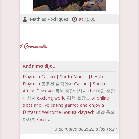
Mathias Rodriguez
at
15:05
1 Comments:
Anónimo dijo...
Playtech Casino | South Africa - JT Hub
Playtech
동두천 출장안마
Casino | South
Africa. Discover
동해 출장마사지
the
이천 출장
마사지
exciting world
평택 출장샵
of online
slots and live casino games and enjoy a
fantastic Welcome Bonus! Playtech
광양 출장
마사지
Casino
3 de marzo de 2022 a las 15:21