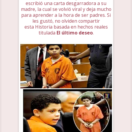
escribió una carta desgarradora a su
madre, la cual se volvió viral y deja mucho
para aprender a la hora de ser padres. Si
les gustó, no olviden compartir
esta Historia basada en hechos reales
titulada
El último deseo
.